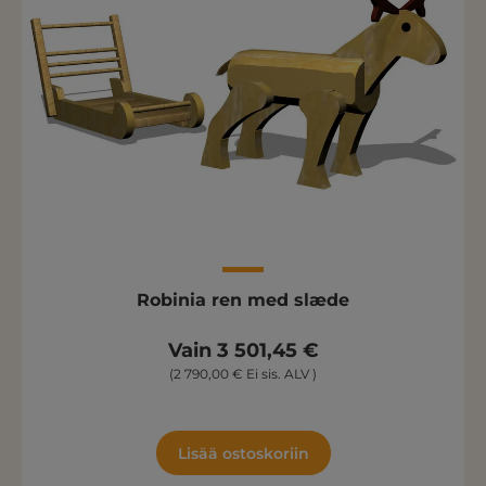
Robinia ren med slæde
Vain 3 501,45 €
(2 790,00 € Ei sis. ALV )
Lisää ostoskoriin