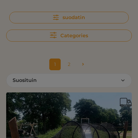
suodatin
Categories
1
2
Sivu
Sivu