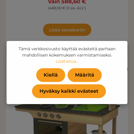
Vain 588,60 €
(469,00 € Ei sis. ALV )
Lisää ostoskoriin
Tämä verkkosivusto käyttää evästeitä parhaan
mahdollisen kokemuksen varmistamiseksi.
Lisätietoa...
22.04%
Kiellä
Määritä
Hyväksy kaikki evästeet