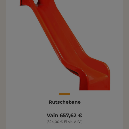
Rutschebane
Vain 657,62 €
(524,00 € Ei sis. ALV )