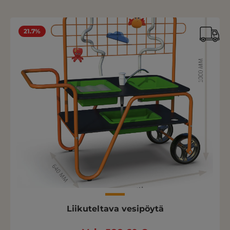
21.7%
Liikuteltava vesipöytä