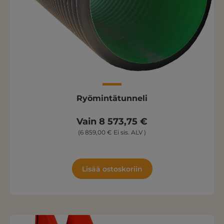
Ryömintätunneli
Vain 8 573,75 €
(6 859,00 € Ei sis. ALV )
Lisää ostoskoriin