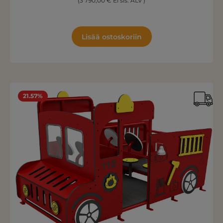
(3 790,00 € Ei sis. ALV )
Lisää ostoskoriin
21.57%