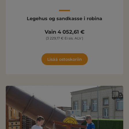
Legehus og sandkasse i robina
Vain 4 052,61 €
(3 229,17 € Ei sis. ALV )
Lisää ostoskoriin