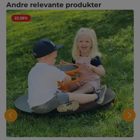
Ohita tuotegalleria
Andre relevante produkter
22.28%