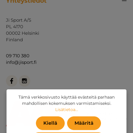
Yhteystiedot
Ji Sport A/S
PL 4170
00002 Helsinki
Finland
09 710 380
info@jisport.fi
Tämä verkkosivusto käyttää evästeitä parhaan
mahdollisen kokemuksen varmistamiseksi.
Lisätietoa...
Kiellä
Määritä