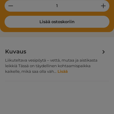
Product Quantity: Enter the desired am
Lisää ostoskoriin
Kuvaus
Liikuteltava vesipöytä – vettä, mutaa ja aistikasta
leikkiä Tässä on täydellinen kohtaamispaikka
kaikelle, mikä saa olla väh…
Lisää