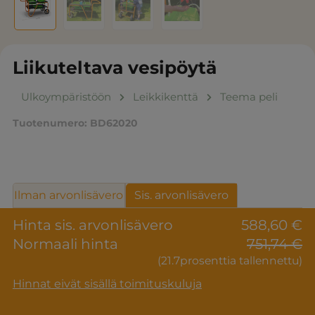
Liikuteltava vesipöytä
Ulkoympäristöön
Leikkikenttä
Teema peli
Tuotenumero:
BD62020
Ilman arvonlisävero
Sis. arvonlisävero
Hinta sis. arvonlisävero
588,60 €
Normaali hinta
751,74 €
(21.7prosenttia tallennettu)
Hinnat eivät sisällä toimituskuluja