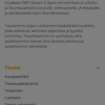
käyttää eri ympäristöissä – sisällä ja ulkona
Vuodesta 1997 lähtien Ji Sport on toimittanut urheilu-
Kestävä ja varhaiskasvatukseen soveltuva –
ja liikuntavälineitä kouluille, instituutioille, yhdistyksille
valmis päivittäiseen käyttöön Täydellinen
ja päiväkodeille koko Skandinaviassa.
valinta, kun haluat tarjota lapsille aktiivista,
oppimista tukevaa leikkiä – täynnä naurua,
pyörähdyksiä ja motorista hyötyä joka
Tarjoamme laajan valikoiman laadukkaita tuotteita,
kierroksella. Huom! Toimitukseen lisätään
jotka edistävät aktiivista oppimista ja fyysistä
erillinen rahtimaksu.
toimintaa. Tavoitteemme on varmistaa, että
asiakkaamme saavat aina parasta palvelua ja
luotettavinta välineistöä.
Tiedot
Kauppaehdot
Tietosuojakäytäntö
Ympäristö
Luettelot
Tietoja yrityksestä