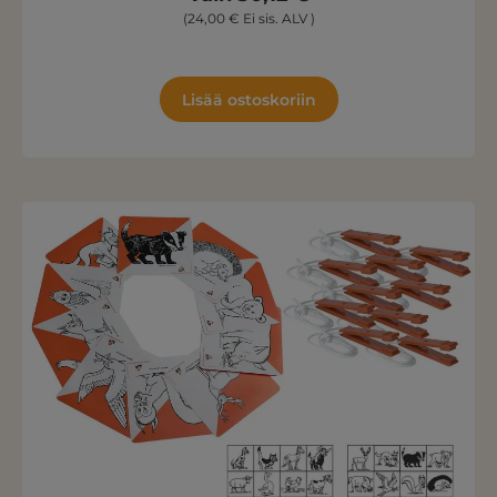
(24,00 € Ei sis. ALV )
Lisää ostoskoriin