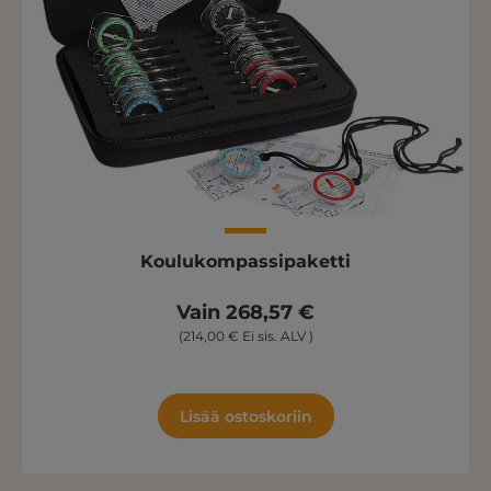
Koulukompassipaketti
Vain 268,57 €
(214,00 € Ei sis. ALV )
Lisää ostoskoriin