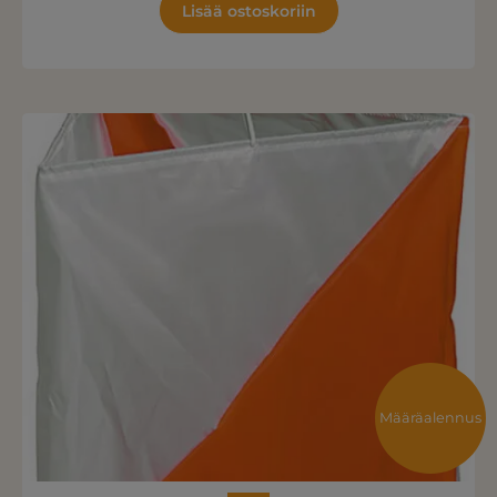
Lisää ostoskoriin
Määräalennus