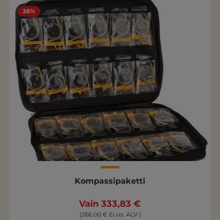
38%
Kompassipaketti
Vain 333,83 €
(266,00 € Ei sis. ALV )