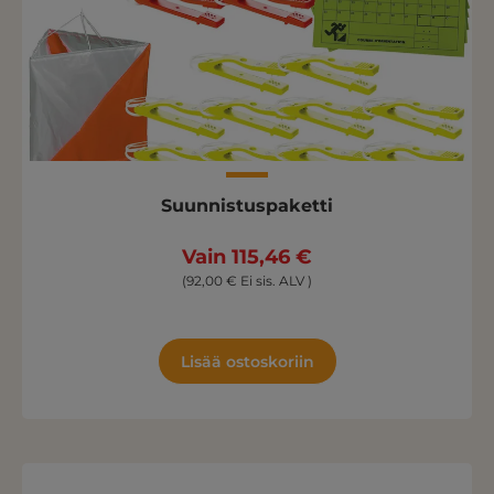
Suunnistuspaketti
Vain 115,46 €
(92,00 € Ei sis. ALV )
Lisää ostoskoriin