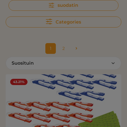
suodatin
Categories
1
2
Sivu
Sivu
43.21%