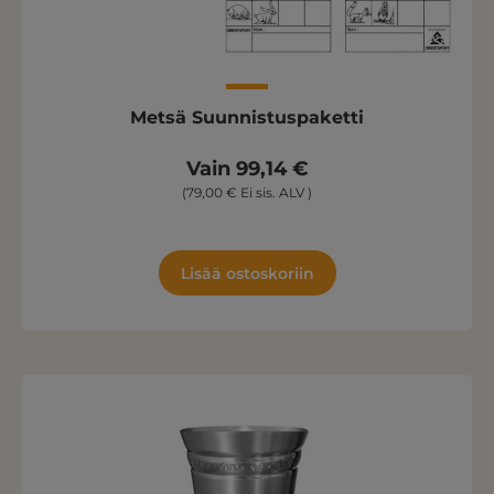
Metsä Suunnistuspaketti
Vain 99,14 €
(79,00 € Ei sis. ALV )
Lisää ostoskoriin