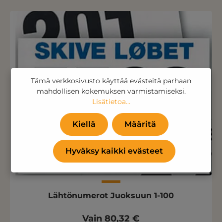
Tämä verkkosivusto käyttää evästeitä parhaan
mahdollisen kokemuksen varmistamiseksi.
Lisätietoa...
Kiellä
Määritä
Hyväksy kaikki evästeet
Lähtönumerot Juoksuun 1-100
Vain 80,32 €