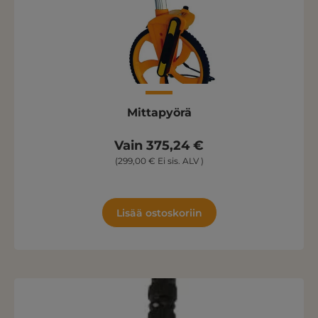
Mittapyörä
Vain 375,24 €
(299,00 € Ei sis. ALV )
Lisää ostoskoriin