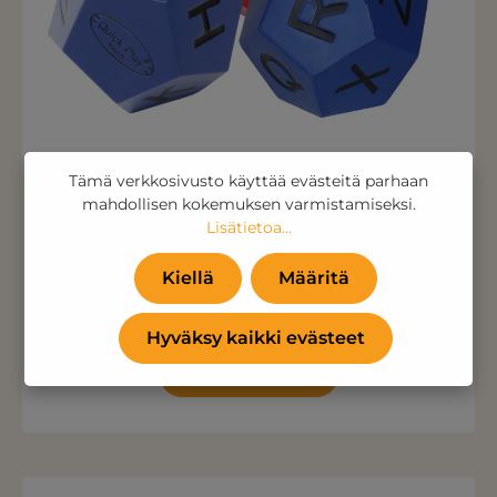
Tämä verkkosivusto käyttää evästeitä parhaan
mahdollisen kokemuksen varmistamiseksi.
Alfabet terningesæt
Lisätietoa...
Vain 33,88 €
Kiellä
Määritä
(27,00 € Ei sis. ALV )
Hyväksy kaikki evästeet
Lisää ostoskoriin