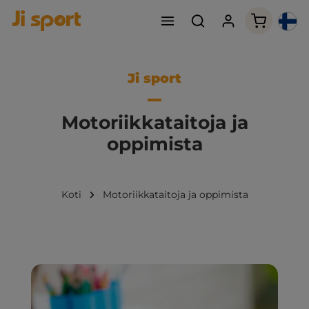
Ostoskori
Ji sport
Motoriikkataitoja ja
oppimista
Koti
Motoriikkataitoja ja oppimista