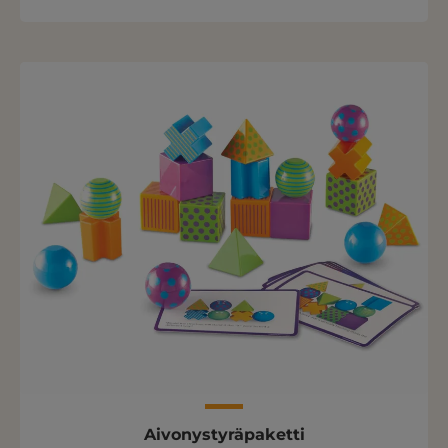
Aivonystyräpaketti