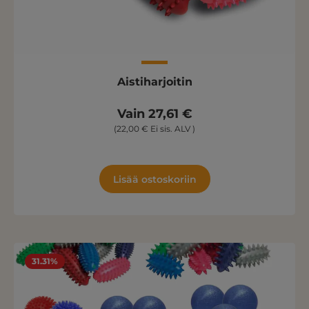
Aistiharjoitin
Vain 27,61 €
(22,00 € Ei sis. ALV )
Lisää ostoskoriin
31.31%