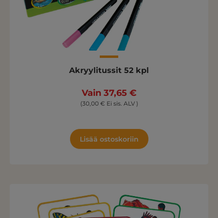
Akryylitussit 52 kpl
Vain 37,65 €
(30,00 € Ei sis. ALV )
Lisää ostoskoriin