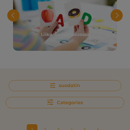
Liikunta opetuksessa
suodatin
Categories
1
2
3
4
5