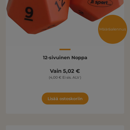
Määräalennus
12-sivuinen Noppa
Vain 5,02 €
(4,00 € Ei sis. ALV )
Lisää ostoskoriin