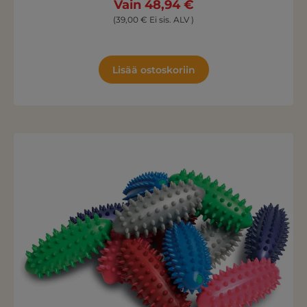
Vain 48,94 €
(39,00 € Ei sis. ALV )
Lisää ostoskoriin