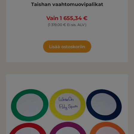
Taishan vaahtomuovipalikat
Vain 1 655,34 €
(1 319,00 € Ei sis. ALV )
Lisää ostoskoriin