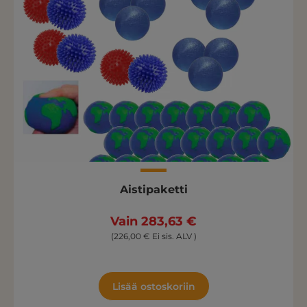
Aistipaketti
Vain 283,63 €
(226,00 € Ei sis. ALV )
Lisää ostoskoriin