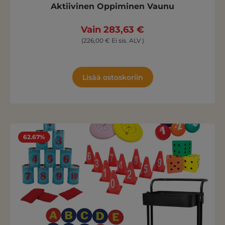
Aktiivinen Oppiminen Vaunu
Vain 283,63 €
(226,00 € Ei sis. ALV )
Lisää ostoskoriin
62.67%