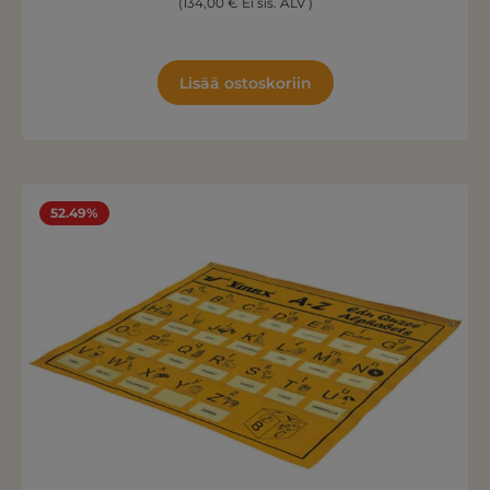
(134,00 € Ei sis. ALV )
Lisää ostoskoriin
52.49%