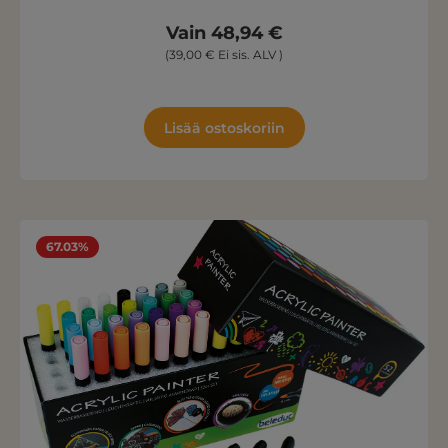
Vain 48,94 €
(39,00 € Ei sis. ALV )
Lisää ostoskoriin
67.03%