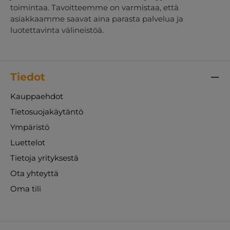
toimintaa. Tavoitteemme on varmistaa, että
asiakkaamme saavat aina parasta palvelua ja
luotettavinta välineistöä.
Tiedot
Kauppaehdot
Tietosuojakäytäntö
Ympäristö
Luettelot
Tietoja yrityksestä
Ota yhteyttä
Oma tili