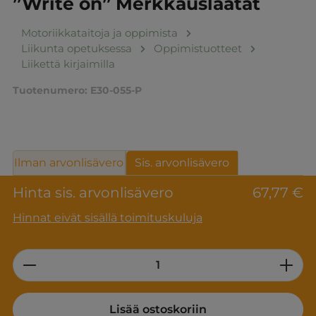
”Write on” Merkkauslaatat
Motoriikkataitoja ja oppimista
Liikunta opetuksessa
Oppimistuotteet
Liikettä kirjaimilla
Tuotenumero:
E30-055-P
Ilman arvonlisävero
Sis. arvonlisävero
Hinta sis. arvonlisävero
67,77 €
Hinnat eivät sisällä toimituskuluja
Product Quantity: Enter the desired am
Lisää ostoskoriin