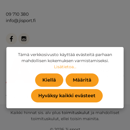
09 710 380
info@jisport.fi
Tämä verkkosivusto käyttää evästeitä parhaan
mahdollisen kokemuksen varmistamiseksi.
Lisätietoa...
Kiellä
Määritä
Hyväksy kaikki evästeet
Tai
yhteydenottolomakkeella
.
Kaikki hinnat sis. alv plus
toimituskulut
ja mahdolliset
toimituskulut, ellei toisin mainita.
© 2026 Ji sport