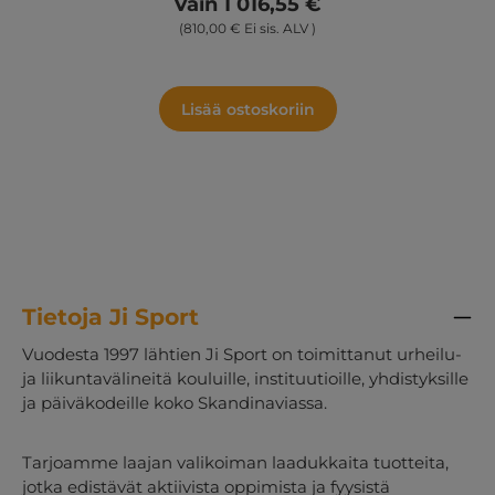
Vain 1 016,55 €
arjessa. Valmis otettavaksi esiin, kun
(810,00 € Ei sis. ALV )
opetukseen halutaan lisää energiaa ja
vaihtelua. Sisältö: 1 kpl säilytysvaunu, jossa 12
laatikkoa 6 kpl vaahtomuovipalloa numeroilla
1–6 6 kpl pomppupalloa 6 kpl 12-sivuista
Lisää ostoskoriin
aakkosnoppaa 12 kpl tennispalloa kuvioilla 15
kpl hernepusseja 1 setti tölkinheittoa
numeroilla 4 kpl noppakuppia noppineen 3
kpl Viivaleikki frisbeetä 6 kpl palloja numeroilla
8 kpl vaahtonoppaa 2 kpl valkotaulua kynällä
29 kpl merkintälaattoja aakkosilla
Tietoja Ji Sport
Vuodesta 1997 lähtien Ji Sport on toimittanut urheilu-
ja liikuntavälineitä kouluille, instituutioille, yhdistyksille
ja päiväkodeille koko Skandinaviassa.
Tarjoamme laajan valikoiman laadukkaita tuotteita,
jotka edistävät aktiivista oppimista ja fyysistä