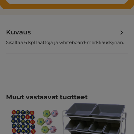
Kuvaus
Sisältää 6 kpl laattoja ja whiteboard-merkkauskynän.
Ohita tuotegalleria
Muut vastaavat tuotteet