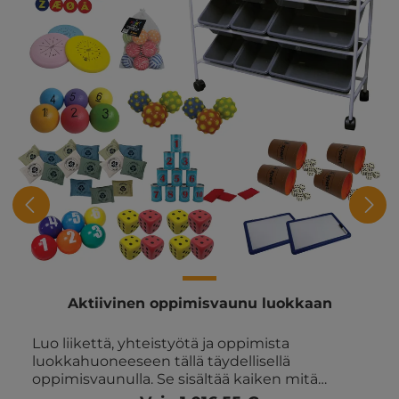
Aktiivinen oppimisvaunu luokkaan
Luo liikettä, yhteistyötä ja oppimista
luokkahuoneeseen tällä täydellisellä
oppimisvaunulla. Se sisältää kaiken mitä
tarvitsette aktiivisiin oppimisharjoituksiin