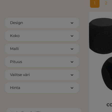
1
2
Sivu
Siv
Design
Koko
Malli
Pituus
Valitse väri
Hinta
CO