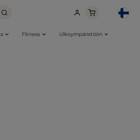
Ostoskori sisältää 0 
ta
Fitness
Ulkoympäristöön