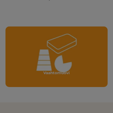
Vaahtomuovi