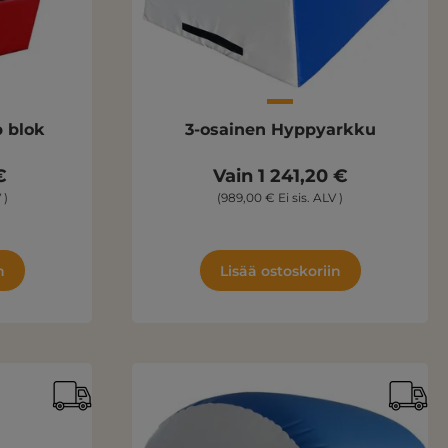
p blok
3-osainen Hyppyarkku
€
Vain 1 241,20 €
 )
(989,00 € Ei sis. ALV )
n
Lisää ostoskoriin