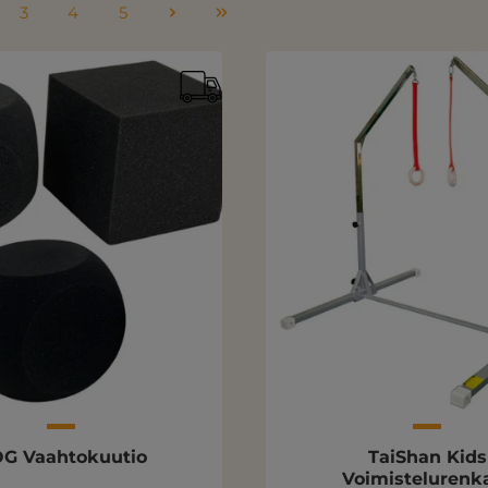
3
4
5
u
Sivu
Sivu
Sivu
G Vaahtokuutio
TaiShan Kids
Voimistelurenk