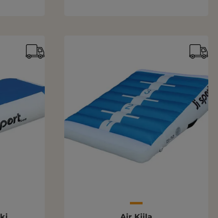
ki
Air Kiila