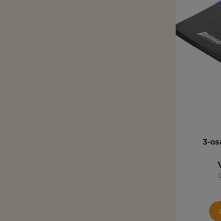
3-os
(