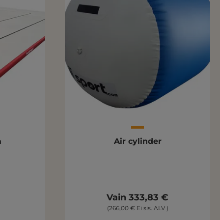
a
Air cylinder
Vain 333,83 €
(266,00 € Ei sis. ALV )