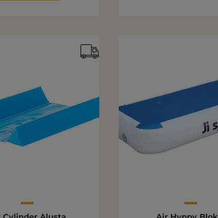
r Cylinder Alusta
Air Hyppy Blok