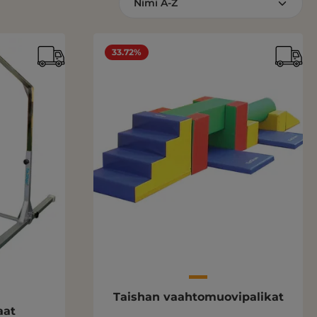
33.72%
Taishan vaahtomuovipalikat
aat