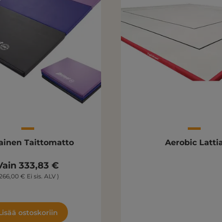
ainen Taittomatto
Aerobic Latti
Vain 333,83 €
266,00 € Ei sis. ALV )
Lisää ostoskoriin