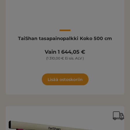
TaiShan tasapainopalkki Koko 500 cm
Vain 1 644,05 €
(1 310,00 € Ei sis. ALV )
Lisää ostoskoriin