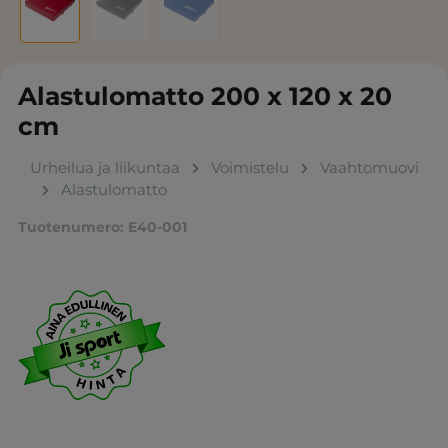
Alastulomatto 200 x 120 x 20
cm
Urheilua ja liikuntaa
Voimistelu
Vaahtomuovi
Alastulomatto
Tuotenumero:
E40-001