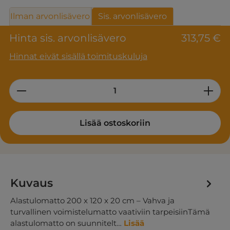
Ilman arvonlisävero
Sis. arvonlisävero
Hinta sis. arvonlisävero
313,75 €
Hinnat eivät sisällä toimituskuluja
Product Quantity: Enter the desired am
Lisää ostoskoriin
Kuvaus
Alastulomatto 200 x 120 x 20 cm – Vahva ja
turvallinen voimistelumatto vaativiin tarpeisiinTämä
alastulomatto on suunnitelt…
Lisää