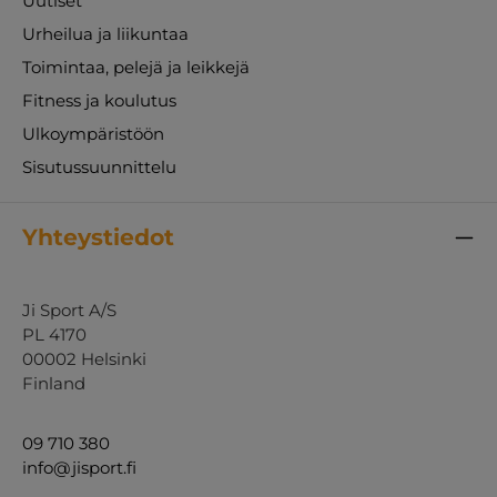
Uutiset
Urheilua ja liikuntaa
Toimintaa, pelejä ja leikkejä
Fitness ja koulutus
Ulkoympäristöön
Sisutussuunnittelu
Yhteystiedot
Ji Sport A/S
PL 4170
00002 Helsinki
Finland
09 710 380
info@jisport.fi