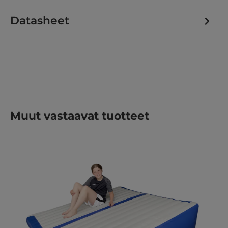
Datasheet
Ohita tuotegalleria
Muut vastaavat tuotteet