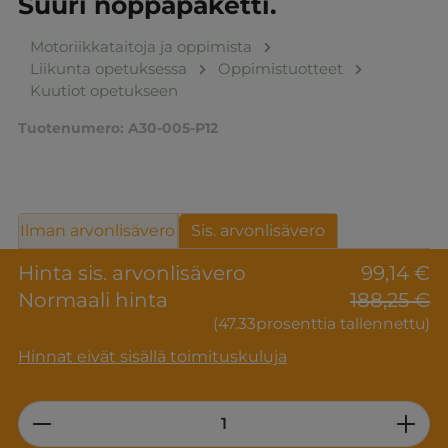
Suuri noppapaketti.
Motoriikkataitoja ja oppimista
Liikunta opetuksessa
Oppimistuotteet
Kuutiot opetukseen
Tuotenumero:
A30-005-P12
Ilman arvonlisävero
Sis. arvonlisävero
Hinta sis. arvonlisävero
99,14 €
Normaali hinta
188,25 €
(47.33prosenttia tallennettu)
Hinnat eivät sisällä toimituskuluja
Product Quantity: Enter the desired am