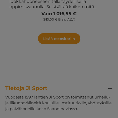
luokkahuoneeseen tällä täydellisellä
oppimisvaunulla. Se sisältää kaiken mitä
tarvitsette aktiivisiin oppimisharjoituksiin
Vain 1 016,55 €
arjessa. Valmis otettavaksi esiin, kun
(810,00 € Ei sis. ALV )
opetukseen halutaan lisää energiaa ja
vaihtelua. Sisältö: 1 kpl säilytysvaunu, jossa 12
laatikkoa 6 kpl vaahtomuovipalloa numeroilla
1–6 6 kpl pomppupalloa 6 kpl 12-sivuista
Lisää ostoskoriin
aakkosnoppaa 12 kpl tennispalloa kuvioilla 15
kpl hernepusseja 1 setti tölkinheittoa
numeroilla 4 kpl noppakuppia noppineen 3
kpl Viivaleikki frisbeetä 6 kpl palloja numeroilla
8 kpl vaahtonoppaa 2 kpl valkotaulua kynällä
29 kpl merkintälaattoja aakkosilla
Tietoja Ji Sport
Vuodesta 1997 lähtien Ji Sport on toimittanut urheilu-
ja liikuntavälineitä kouluille, instituutioille, yhdistyksille
ja päiväkodeille koko Skandinaviassa.