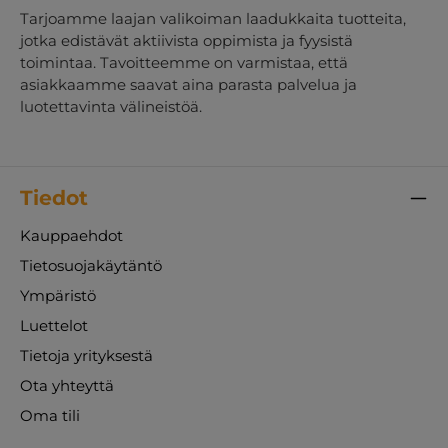
Tarjoamme laajan valikoiman laadukkaita tuotteita,
jotka edistävät aktiivista oppimista ja fyysistä
toimintaa. Tavoitteemme on varmistaa, että
asiakkaamme saavat aina parasta palvelua ja
luotettavinta välineistöä.
Tiedot
Kauppaehdot
Tietosuojakäytäntö
Ympäristö
Luettelot
Tietoja yrityksestä
Ota yhteyttä
Oma tili