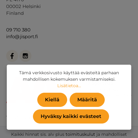
00002 Helsinki
Finland
09 710 380
info@jisport.fi
Tämä verkkosivusto käyttää evästeitä parhaan
mahdollisen kokemuksen varmistamiseksi.
Lisätietoa...
Kiellä
Määritä
Hyväksy kaikki evästeet
Tai
yhteydenottolomakkeella
.
Kaikki hinnat sis. alv plus
toimituskulut
ja mahdolliset