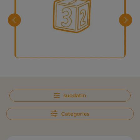
Liika numeroiden kanssa
suodatin
Categories