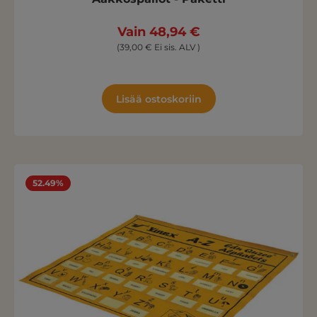
Vain 48,94 €
(39,00 € Ei sis. ALV )
Lisää ostoskoriin
52.49%