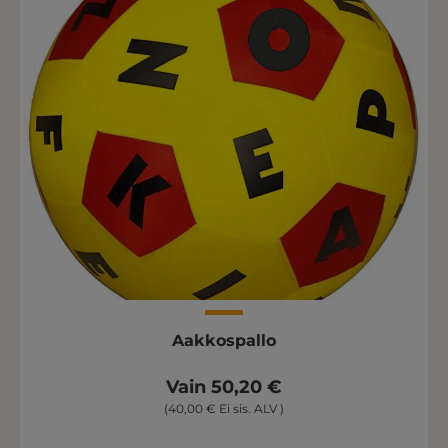
Aakkospallo
Vain 50,20 €
(40,00 € Ei sis. ALV )