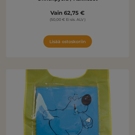
Vain 62,75 €
(50,00 € Ei sis. ALV )
Lisää ostoskoriin