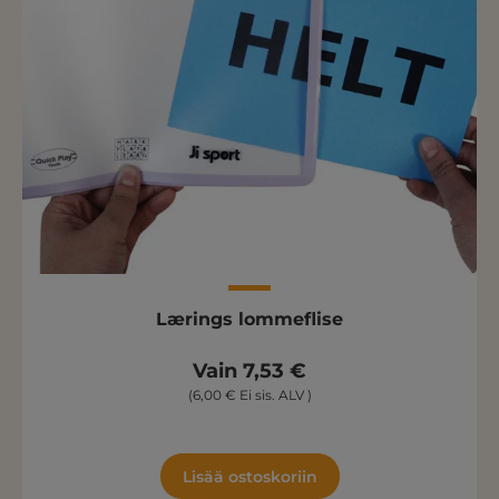
Lærings lommeflise
Vain 7,53 €
(6,00 € Ei sis. ALV )
Lisää ostoskoriin