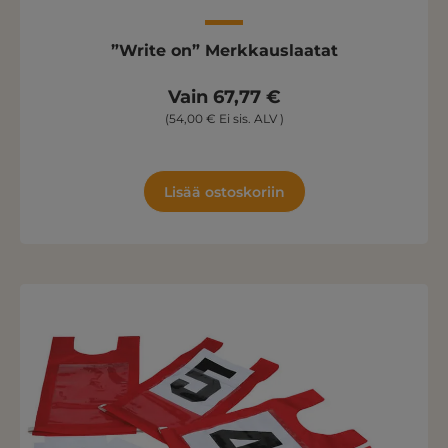
”Write on” Merkkauslaatat
Vain 67,77 €
(54,00 € Ei sis. ALV )
Lisää ostoskoriin