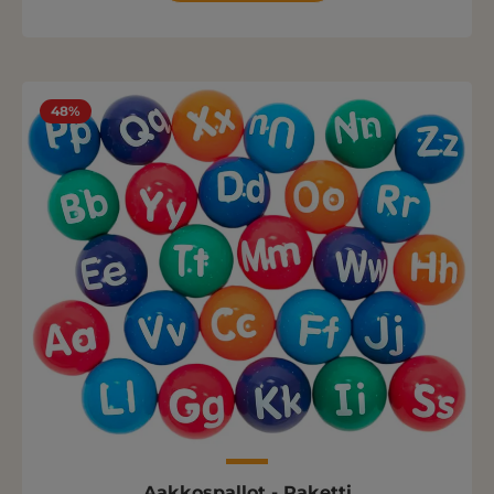
48%
Aakkospallot - Paketti