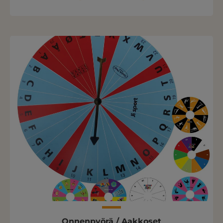
Onnenpyörä / Aakkoset