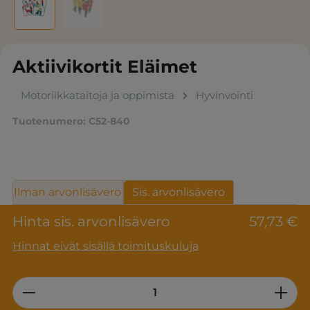
Aktiivikortit Eläimet
Motoriikkataitoja ja oppimista
Hyvinvointi
Tuotenumero:
C52-840
Ilman arvonlisävero
Sis. arvonlisävero
Hinta sis. arvonlisävero
57,73 €
Hinnat eivät sisällä toimituskuluja
Product Quantity: Enter the desired am