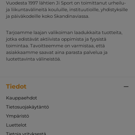
Vuodesta 1997 lähtien Ji Sport on toimittanut urheilu-
ja liikuntavälineitä kouluille, instituutioille, yhdistyksille
ja päiväkodeille koko Skandinaviassa.
Tarjoamme laajan valikoiman laadukkaita tuotteita,
jotka edistävät aktiivista oppimista ja fyysistä
toimintaa. Tavoitteemme on varmistaa, että
asiakkaamme saavat aina parasta palvelua ja
luotettavinta välineistöä.
Tiedot
Kauppaehdot
Tietosuojakäytäntö
Ympäristö
Luettelot
Tietoja yrityksestä