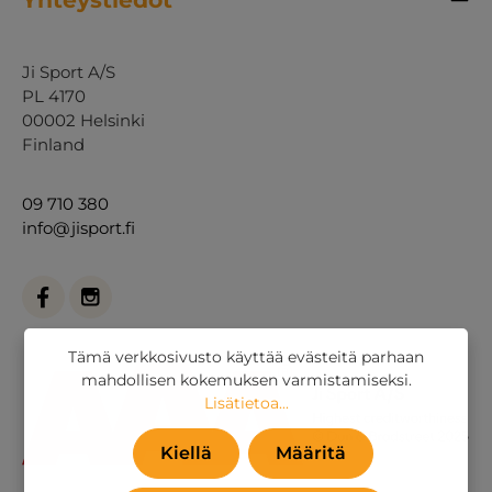
Ji Sport A/S
PL 4170
00002 Helsinki
Finland
09 710 380
info@jisport.fi
Tämä verkkosivusto käyttää evästeitä parhaan
mahdollisen kokemuksen varmistamiseksi.
Lisätietoa...
Kiellä
Määritä