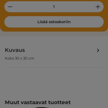
Product Quantity: Enter the desired am
Lisää ostoskoriin
Kuvaus
Koko 30 x 30 cm
Ohita tuotegalleria
Muut vastaavat tuotteet