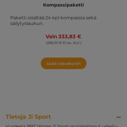
Kompassipaketti
Paketti sisältää 24 kpl kompassia sekä
säilytyslaukun.
Vain 333,83 €
(266,00 € Ei sis. ALV )
Lisää ostoskoriin
Tietoja Ji Sport
Vuodesta 1997 lähtien Ji Sport on toimittanut urheilu-