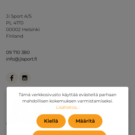
Ji Sport A/S
PL 4170
00002 Helsinki
Finland
09 710 380
info@jisport.fi
Tämä verkkosivusto käyttää evästeitä parhaan
mahdollisen kokemuksen varmistamiseksi.
Lisätietoa...
Kiellä
Määritä