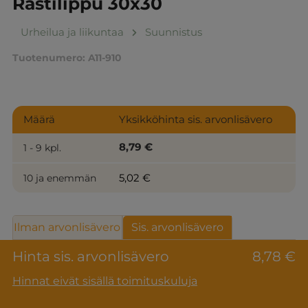
Rastilippu 30x30
Urheilua ja liikuntaa
Suunnistus
Tuotenumero:
A11-910
Määrä
Yksikköhinta sis. arvonlisävero
8,79 €
1 - 9 kpl.
5,02 €
10 ja enemmän
Ilman arvonlisävero
Sis. arvonlisävero
Hinta sis. arvonlisävero
8,78 €
Hinnat eivät sisällä toimituskuluja