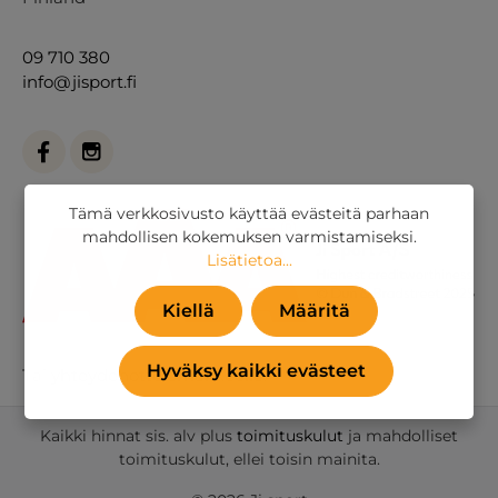
09 710 380
info@jisport.fi
Tämä verkkosivusto käyttää evästeitä parhaan
mahdollisen kokemuksen varmistamiseksi.
Lisätietoa...
Kiellä
Määritä
Hyväksy kaikki evästeet
Tai
yhteydenottolomakkeella
.
Kaikki hinnat sis. alv plus
toimituskulut
ja mahdolliset
toimituskulut, ellei toisin mainita.