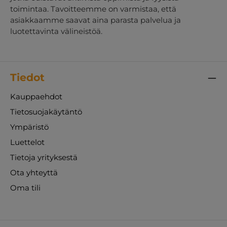
toimintaa. Tavoitteemme on varmistaa, että
asiakkaamme saavat aina parasta palvelua ja
luotettavinta välineistöä.
Tiedot
Kauppaehdot
Tietosuojakäytäntö
Ympäristö
Luettelot
Tietoja yrityksestä
Ota yhteyttä
Oma tili