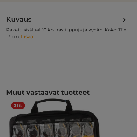
Kuvaus
Paketti sisältää 10 kpl. rastilippuja ja kynän. Koko: 17 x
17 cm.
Lisää
Ohita tuotegalleria
Muut vastaavat tuotteet
38%