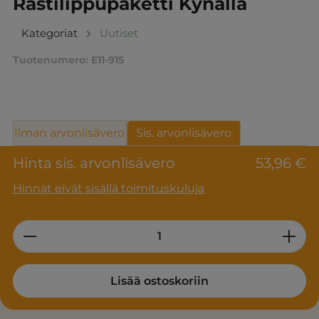
Rastilippupaketti Kynällä
Kategoriat
Uutiset
Tuotenumero:
E11-915
Ilman arvonlisävero
Sis. arvonlisävero
Hinta sis. arvonlisävero
53,96 €
Hinnat eivät sisällä toimituskuluja
Product Quantity: Enter the desired am
Lisää ostoskoriin