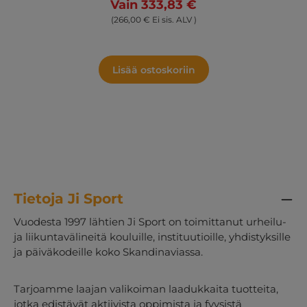
Vain 333,83 €
(266,00 € Ei sis. ALV )
Lisää ostoskoriin
Tietoja Ji Sport
Vuodesta 1997 lähtien Ji Sport on toimittanut urheilu-
ja liikuntavälineitä kouluille, instituutioille, yhdistyksille
ja päiväkodeille koko Skandinaviassa.
Tarjoamme laajan valikoiman laadukkaita tuotteita,
jotka edistävät aktiivista oppimista ja fyysistä