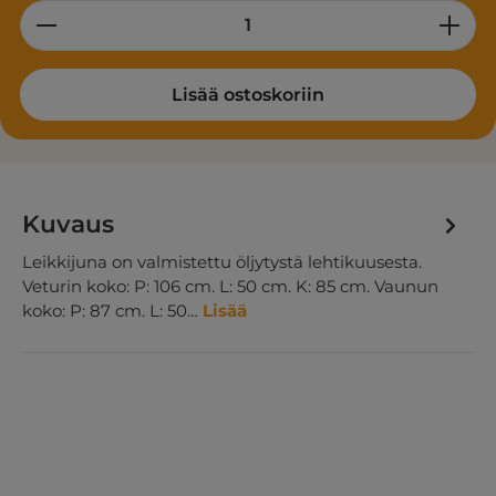
Product Quantity: Enter the desired am
Lisää ostoskoriin
Kuvaus
Leikkijuna on valmistettu öljytystä lehtikuusesta.
Veturin koko: P: 106 cm. L: 50 cm. K: 85 cm. Vaunun
koko: P: 87 cm. L: 50…
Lisää