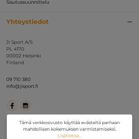
Sisutussuunnittelu
Yhteystiedot
Ji Sport A/S
PL 4170
00002 Helsinki
Finland
09 710 380
info@jisport.fi
Tämä verkkosivusto käyttää evästeitä parhaan
mahdollisen kokemuksen varmistamiseksi.
Lisätietoa...