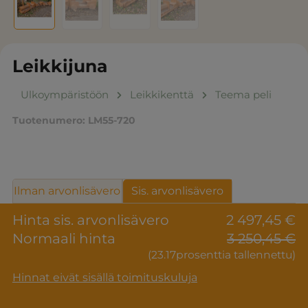
Leikkijuna
Ulkoympäristöön
Leikkikenttä
Teema peli
Tuotenumero:
LM55-720
Ilman arvonlisävero
Sis. arvonlisävero
Hinta sis. arvonlisävero
2 497,45 €
Normaali hinta
3 250,45 €
(23.17prosenttia tallennettu)
Hinnat eivät sisällä toimituskuluja