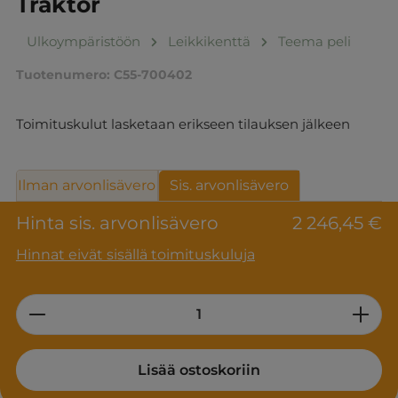
Traktor
Ulkoympäristöön
Leikkikenttä
Teema peli
Tuotenumero:
C55-700402
Toimituskulut lasketaan erikseen tilauksen jälkeen
Ilman arvonlisävero
Sis. arvonlisävero
Hinta sis. arvonlisävero
2 246,45 €
Hinnat eivät sisällä toimituskuluja
Product Quantity: Enter the desired am
Lisää ostoskoriin