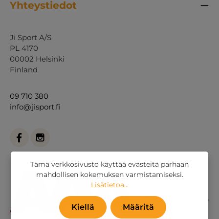
Yhteystiedot
Ji Sport A/S
PL 4170
00002 Helsinki
Finland
09 710 380
info@jisport.fi
Tämä verkkosivusto käyttää evästeitä parhaan
mahdollisen kokemuksen varmistamiseksi.
Lisätietoa...
Kiellä
Määritä