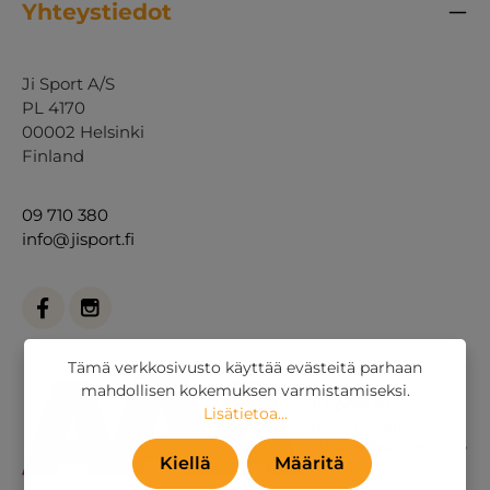
Yhteystiedot
Ji Sport A/S
PL 4170
00002 Helsinki
Finland
09 710 380
info@jisport.fi
Tämä verkkosivusto käyttää evästeitä parhaan
mahdollisen kokemuksen varmistamiseksi.
Lisätietoa...
Kiellä
Määritä