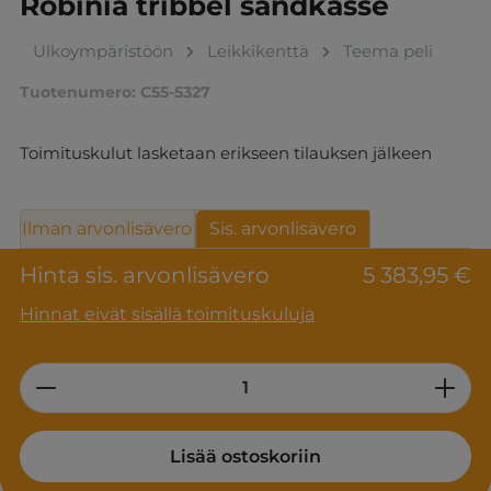
Robinia tribbel sandkasse
Ulkoympäristöön
Leikkikenttä
Teema peli
Tuotenumero:
C55-5327
Toimituskulut lasketaan erikseen tilauksen jälkeen
Ilman arvonlisävero
Sis. arvonlisävero
Hinta sis. arvonlisävero
5 383,95 €
Hinnat eivät sisällä toimituskuluja
Product Quantity: Enter the desired am
Lisää ostoskoriin