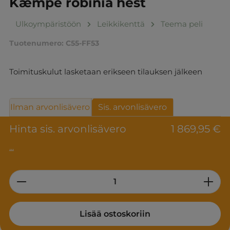
Kæmpe robinia hest
Ulkoympäristöön
Leikkikenttä
Teema peli
Tuotenumero:
C55-FF53
Toimituskulut lasketaan erikseen tilauksen jälkeen
Ilman arvonlisävero
Sis. arvonlisävero
Hinta sis. arvonlisävero
1 869,95 €
...
Product Quantity: Enter the desired am
Lisää ostoskoriin