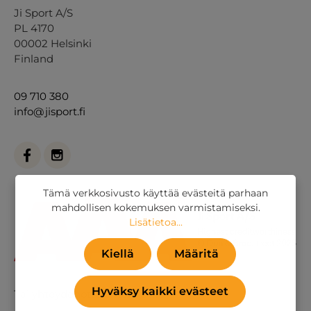
Ji Sport A/S
PL 4170
00002 Helsinki
Finland
09 710 380
info@jisport.fi
Tämä verkkosivusto käyttää evästeitä parhaan
mahdollisen kokemuksen varmistamiseksi.
Lisätietoa...
Kiellä
Määritä
Hyväksy kaikki evästeet
Tai
yhteydenottolomakkeella
.