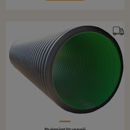
Ryömintätunneli