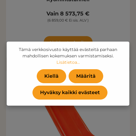
Vain 8 573,75 €
(6 859,00 € Ei sis. ALV )
Lisää ostoskoriin
Tämä verkkosivusto käyttää evästeitä parhaan
mahdollisen kokemuksen varmistamiseksi.
Lisätietoa...
Kiellä
Määritä
Hyväksy kaikki evästeet