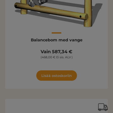
Balancebom med vange
Vain 587,34 €
(468,00 € Ei sis. ALV )
Lisää ostoskoriin