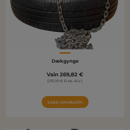
Dækgynge
Vain 269,82 €
(215,00 € Ei sis. ALV )
Lisää ostoskoriin