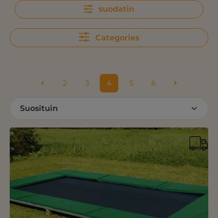
suodatin
Categories
2
3
4
5
6
Sivu
Sivu
Sivu
Sivu
Sivu