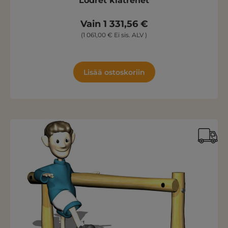
Lodret klatrenet
Vain 1 331,56 €
(1 061,00 € Ei sis. ALV )
Lisää ostoskoriin