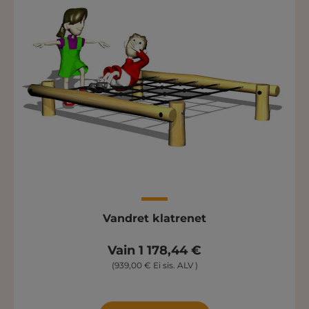
Vandret klatrenet
Vain 1 178,44 €
(939,00 € Ei sis. ALV )