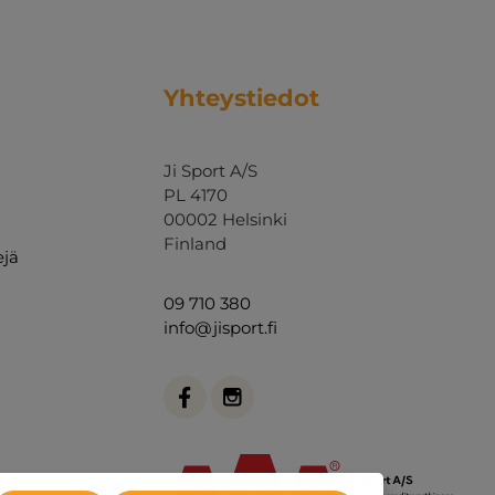
Yhteystiedot
Ji Sport A/S
PL 4170
00002 Helsinki
Finland
ejä
09 710 380
info@jisport.fi