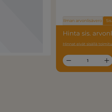
Ilman arvonlisävero
Sis
Hinta sis. arvon
Hinnat eivät sisällä toimit
Product Quantity