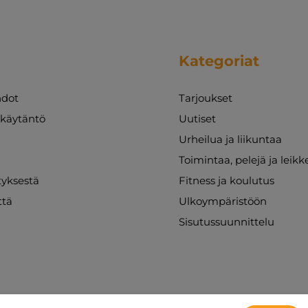
Kategoriat
dot
Tarjoukset
akäytäntö
Uutiset
Urheilua ja liikuntaa
Toimintaa, pelejä ja leikk
ityksestä
Fitness ja koulutus
ttä
Ulkoympäristöön
Sisutussuunnittelu