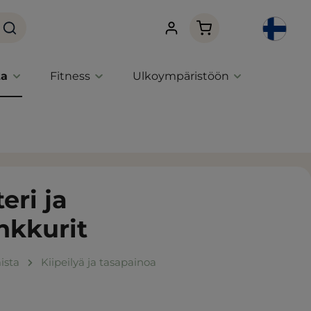
Ostoskori sisältää 0 
ta
Fitness
Ulkoympäristöön
eri ja
nkkurit
ista
Kiipeilyä ja tasapainoa