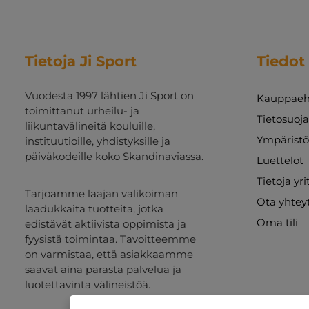
Tietoja Ji Sport
Tiedot
Vuodesta 1997 lähtien Ji Sport on
Kauppaeh
toimittanut urheilu- ja
Tietosuoj
liikuntavälineitä kouluille,
Ympäristö
instituutioille, yhdistyksille ja
päiväkodeille koko Skandinaviassa.
Luettelot
Tietoja yr
Tarjoamme laajan valikoiman
Ota yhtey
laadukkaita tuotteita, jotka
Oma tili
edistävät aktiivista oppimista ja
fyysistä toimintaa. Tavoitteemme
on varmistaa, että asiakkaamme
saavat aina parasta palvelua ja
luotettavinta välineistöä.