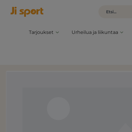
Tarjoukset
Urheilua ja liikuntaa
Ohita kuvagalleria