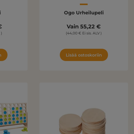
i
Ogo Urheilupeli
€
Vain 55,22 €
 )
(44,00 € Ei sis. ALV )
n
Lisää ostoskoriin