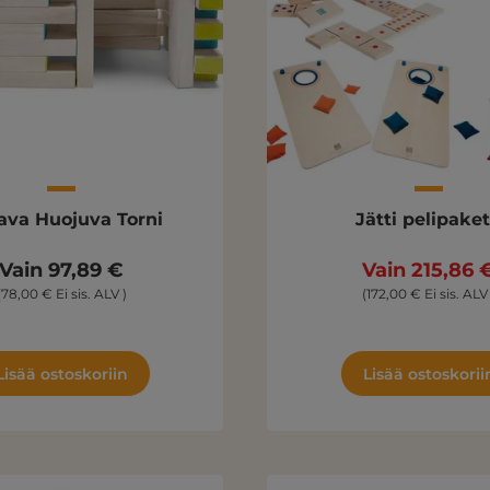
ava Huojuva Torni
Jätti pelipaket
Vain 97,89 €
Vain 215,86 
(78,00 € Ei sis. ALV )
(172,00 € Ei sis. ALV 
Lisää ostoskoriin
Lisää ostoskorii