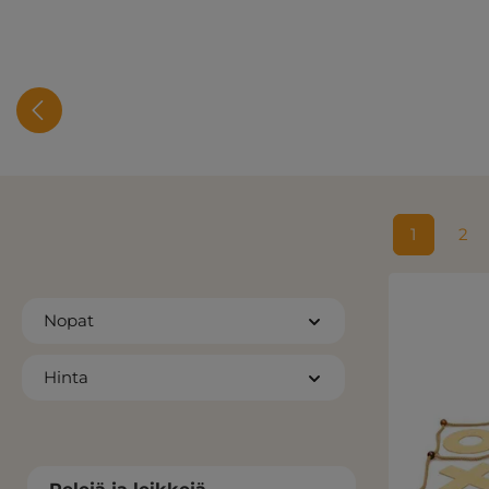
1
2
Sivu
Siv
Nopat
Hinta