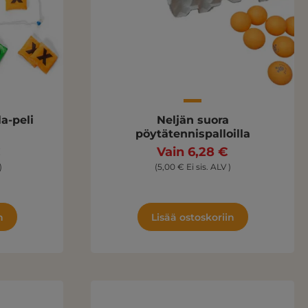
la-peli
Neljän suora
pöytätennispalloilla
€
Vain 6,28 €
)
(5,00 € Ei sis. ALV )
n
Lisää ostoskoriin