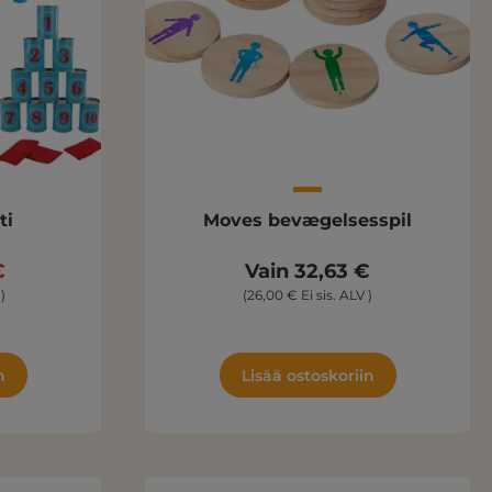
ti
Moves bevægelsesspil
€
Vain 32,63 €
)
(26,00 € Ei sis. ALV )
n
Lisää ostoskoriin