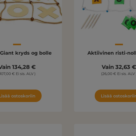
Giant kryds og bolle
Aktiivinen risti-nol
Vain 134,28 €
Vain 32,63 
(107,00 € Ei sis. ALV )
(26,00 € Ei sis. ALV 
Lisää ostoskoriin
Lisää ostoskorii