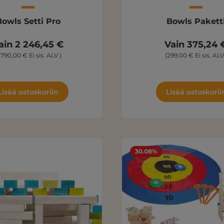
Bowls Setti Pro
Bowls Pakett
ain 2 246,45 €
Vain 375,24 
1 790,00 € Ei sis. ALV )
(299,00 € Ei sis. ALV
Lisää ostoskoriin
Lisää ostoskorii
30.08%