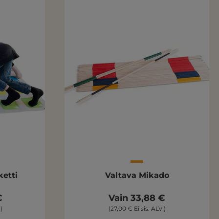
ketti
Valtava Mikado
€
Vain 33,88 €
)
(27,00 € Ei sis. ALV )