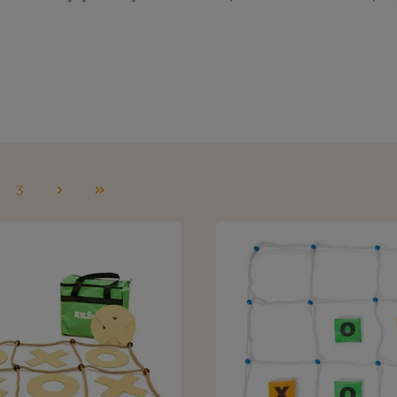
3
u
Sivu