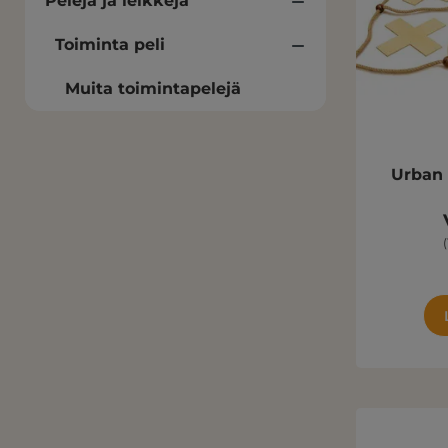
Pelejä ja leikkejä
Toiminta peli
Muita toimintapelejä
Urban 