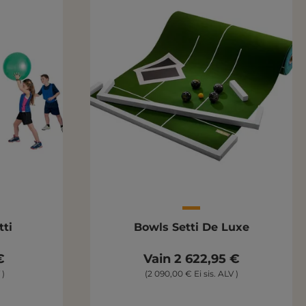
tti
Bowls Setti De Luxe
€
Vain 2 622,95 €
 )
(2 090,00 € Ei sis. ALV )