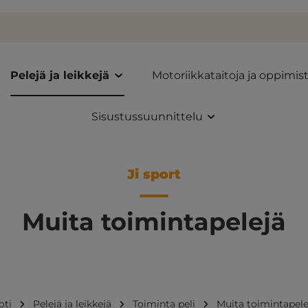
Pelejä ja leikkejä
Motoriikkataitoja ja oppimis
Sisustussuunnittelu
Ji sport
Muita toimintapelejä
oti
Pelejä ja leikkejä
Toiminta peli
Muita toimintapele