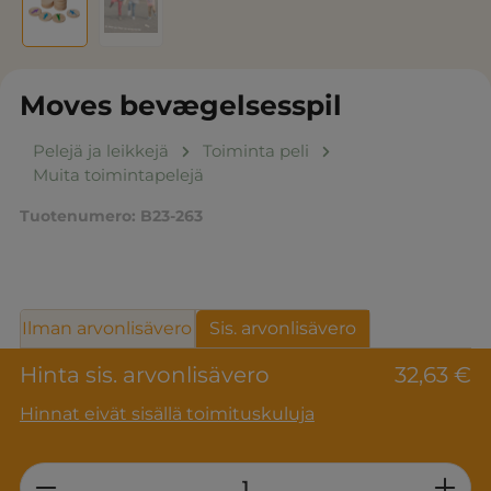
Moves bevægelsesspil
Pelejä ja leikkejä
Toiminta peli
Muita toimintapelejä
Tuotenumero:
B23-263
Ilman arvonlisävero
Sis. arvonlisävero
Hinta sis. arvonlisävero
32,63 €
Hinnat eivät sisällä toimituskuluja
Product Quantity: Enter the desired am