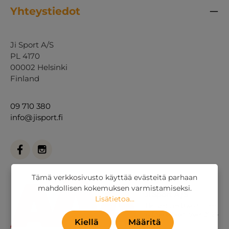
Yhteystiedot
Ji Sport A/S
PL 4170
00002 Helsinki
Finland
09 710 380
info@jisport.fi
Tämä verkkosivusto käyttää evästeitä parhaan
mahdollisen kokemuksen varmistamiseksi.
Lisätietoa...
Kiellä
Määritä