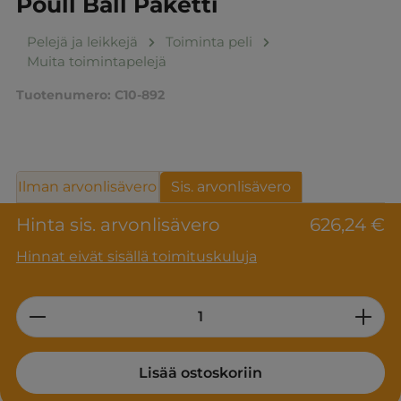
Poull Ball Paketti
Pelejä ja leikkejä
Toiminta peli
Muita toimintapelejä
Tuotenumero:
C10-892
Ilman arvonlisävero
Sis. arvonlisävero
Hinta sis. arvonlisävero
626,24 €
Hinnat eivät sisällä toimituskuluja
Product Quantity: Enter the desired am
Lisää ostoskoriin