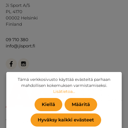
Ji Sport A/S
PL 4170
00002 Helsinki
Finland
09 710 380
info@jisport.fi
Tämä verkkosivusto käyttää evästeitä parhaan
mahdollisen kokemuksen varmistamiseksi.
Lisätietoa...
Kiellä
Määritä
Hyväksy kaikki evästeet
Tai
yhteydenottolomakkeella
.