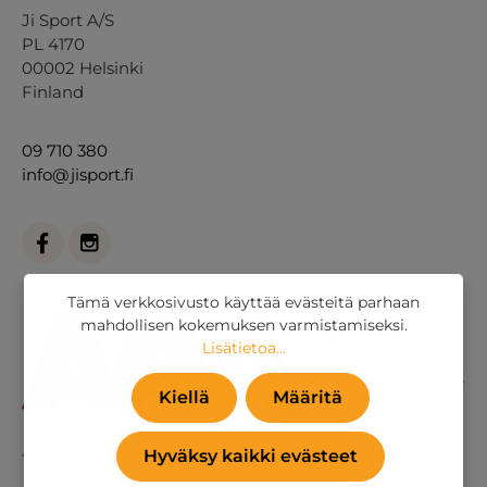
Ji Sport A/S
PL 4170
00002 Helsinki
Finland
09 710 380
info@jisport.fi
Tämä verkkosivusto käyttää evästeitä parhaan
mahdollisen kokemuksen varmistamiseksi.
Lisätietoa...
Kiellä
Määritä
Hyväksy kaikki evästeet
Tai
yhteydenottolomakkeella
.