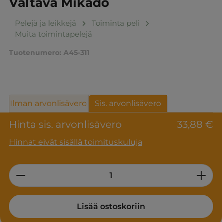
Valtava Mikado
Pelejä ja leikkejä
Toiminta peli
Muita toimintapelejä
Tuotenumero:
A45-311
Ilman arvonlisävero
Sis. arvonlisävero
Hinta sis. arvonlisävero
33,88 €
Hinnat eivät sisällä toimituskuluja
Product Quantity: Enter the desired am
Lisää ostoskoriin