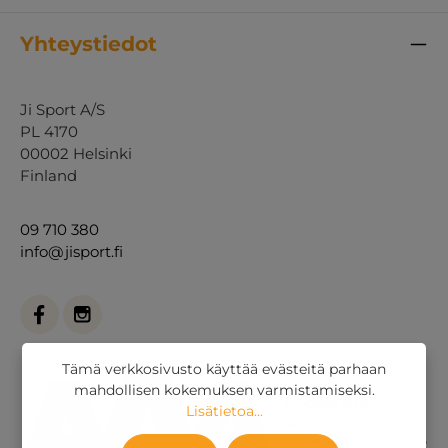
Yhteystiedot
Ji Sport A/S
PL 4170
00002 Helsinki
Finland
09 710 380
info@jisport.fi
Tämä verkkosivusto käyttää evästeitä parhaan
mahdollisen kokemuksen varmistamiseksi.
Lisätietoa...