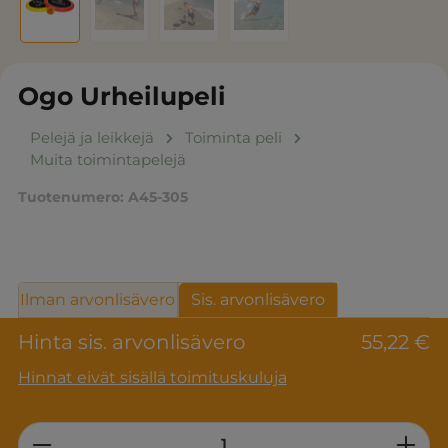
Ogo Urheilupeli
Pelejä ja leikkejä
Toiminta peli
Muita toimintapelejä
Tuotenumero:
A45-305
Ilman arvonlisävero
Sis. arvonlisävero
Hinta sis. arvonlisävero
55,22 €
Hinnat eivät sisällä toimituskuluja
Product Quantity: Enter the desired am