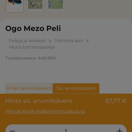
Ogo Mezo Peli
Pelejä ja leikkejä
Toiminta peli
Muita toimintapelejä
Tuotenumero:
A45-306
Ilman arvonlisävero
Sis. arvonlisävero
Hinta sis. arvonlisävero
67,77 €
Hinnat eivät sisällä toimituskuluja
Product Quantity: Enter the desired am