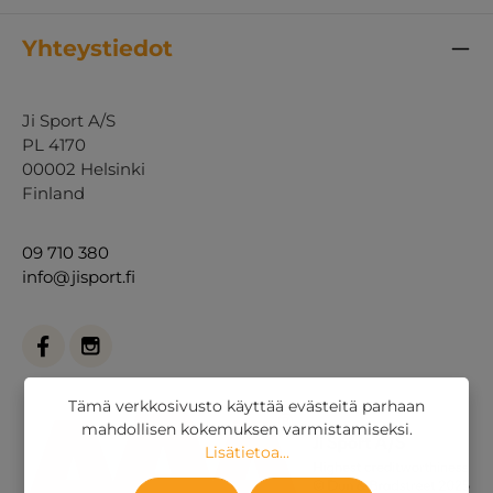
Yhteystiedot
Ji Sport A/S
PL 4170
00002 Helsinki
Finland
09 710 380
info@jisport.fi
Tämä verkkosivusto käyttää evästeitä parhaan
mahdollisen kokemuksen varmistamiseksi.
Lisätietoa...