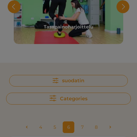
Tasapainoharjoittelu
suodatin
Categories
4
5
6
7
8
Sivu
Sivu
Sivu
Sivu
Sivu