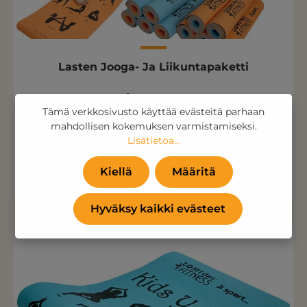
Lasten Jooga- Ja Liikuntapaketti
Vain 233,43 €
Tämä verkkosivusto käyttää evästeitä parhaan
(186,00 € Ei sis. ALV )
mahdollisen kokemuksen varmistamiseksi.
Lisätietoa...
Lisää ostoskoriin
Kiellä
Määritä
Hyväksy kaikki evästeet