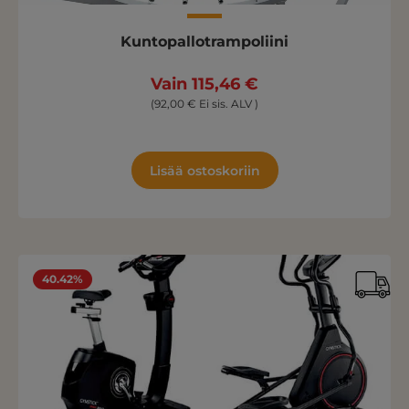
Kuntopallotrampoliini
Vain 115,46 €
(92,00 € Ei sis. ALV )
Lisää ostoskoriin
40.42%