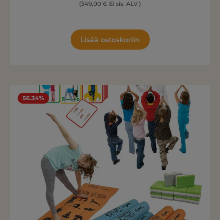
(349,00 € Ei sis. ALV )
Lisää ostoskoriin
56.34%