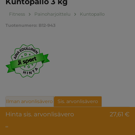
Kuntopallo 3 kg
Fitness
Painoharjoittelu
Kuntopallo
Tuotenumero:
B12-943
Ilman arvonlisävero
Sis. arvonlisävero
Hinta sis. arvonlisävero
27,61 €
...