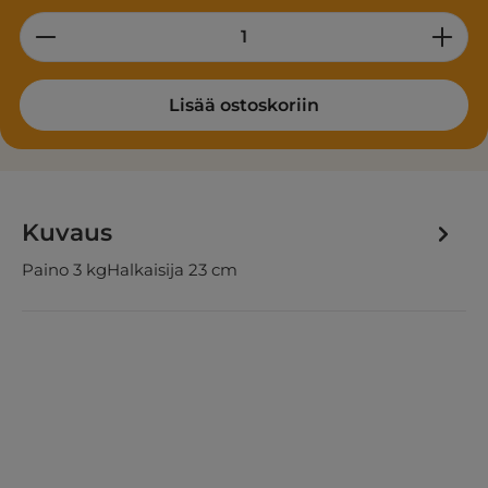
Product Quantity: Enter the desired am
Lisää ostoskoriin
Kuvaus
Paino 3 kgHalkaisija 23 cm