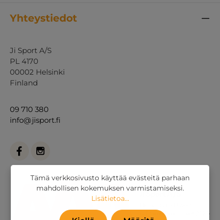
Yhteystiedot
Ji Sport A/S
PL 4170
00002 Helsinki
Finland
09 710 380
info@jisport.fi
Tämä verkkosivusto käyttää evästeitä parhaan
mahdollisen kokemuksen varmistamiseksi.
Lisätietoa...