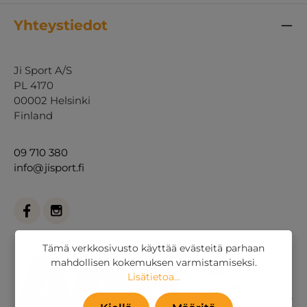
Yhteystiedot
Ji Sport A/S
PL 4170
00002 Helsinki
Finland
09 710 380
info@jisport.fi
Tämä verkkosivusto käyttää evästeitä parhaan
mahdollisen kokemuksen varmistamiseksi.
Lisätietoa...