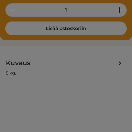
Product Quantity: Enter the desired am
Lisää ostoskoriin
Kuvaus
5 kg.