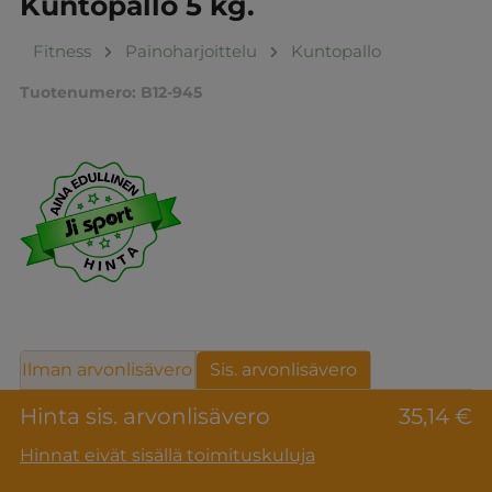
Kuntopallo 5 kg.
Fitness
Painoharjoittelu
Kuntopallo
Tuotenumero:
B12-945
Ilman arvonlisävero
Sis. arvonlisävero
Hinta sis. arvonlisävero
35,14 €
Hinnat eivät sisällä toimituskuluja