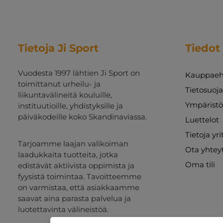
Tietoja Ji Sport
Tiedot
Vuodesta 1997 lähtien Ji Sport on
Kauppaeh
toimittanut urheilu- ja
Tietosuoj
liikuntavälineitä kouluille,
Ympäristö
instituutioille, yhdistyksille ja
päiväkodeille koko Skandinaviassa.
Luettelot
Tietoja yr
Tarjoamme laajan valikoiman
Ota yhtey
laadukkaita tuotteita, jotka
Oma tili
edistävät aktiivista oppimista ja
fyysistä toimintaa. Tavoitteemme
on varmistaa, että asiakkaamme
saavat aina parasta palvelua ja
luotettavinta välineistöä.