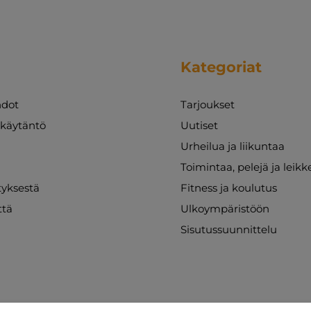
Kategoriat
dot
Tarjoukset
akäytäntö
Uutiset
Urheilua ja liikuntaa
Toimintaa, pelejä ja leikk
ityksestä
Fitness ja koulutus
ttä
Ulkoympäristöön
Sisutussuunnittelu