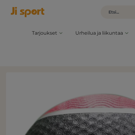
Tarjoukset
Urheilua ja liikuntaa
Ohita kuvagalleria