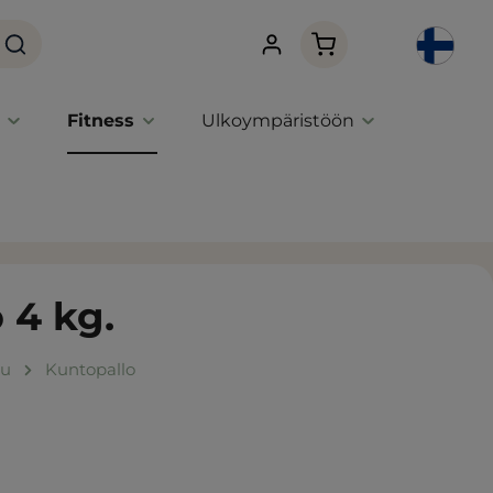
Ostoskori sisältää 0 
Fitness
Ulkoympäristöön
 4 kg.
lu
Kuntopallo