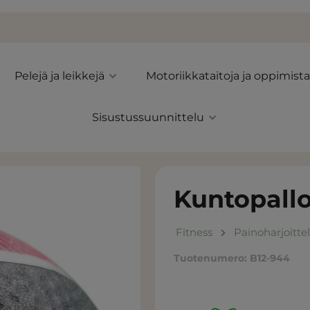
Pelejä ja leikkejä
Motoriikkataitoja ja oppimista
Sisustussuunnittelu
Kuntopallo
Fitness
Painoharjoitte
Tuotenumero:
B12-944