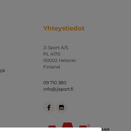
Yhteystiedot
Ji Sport A/S
PL 4170
00002 Helsinki
Finland
ejä
09 710 380
info@jisport.fi