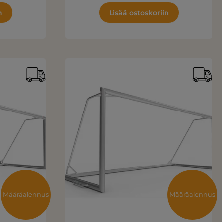
n
Lisää ostoskoriin
Määräalennus
Määräalennus