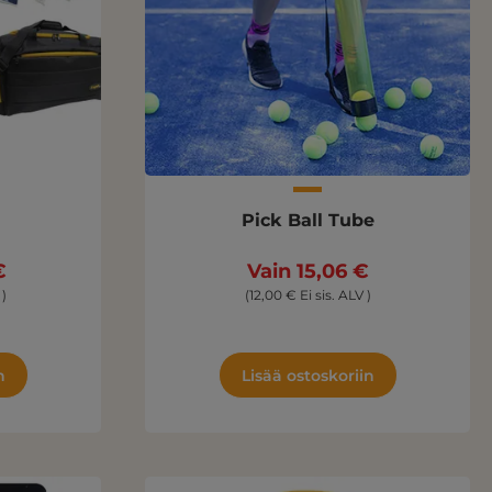
Pick Ball Tube
€
Vain 15,06 €
 )
(12,00 € Ei sis. ALV )
n
Lisää ostoskoriin