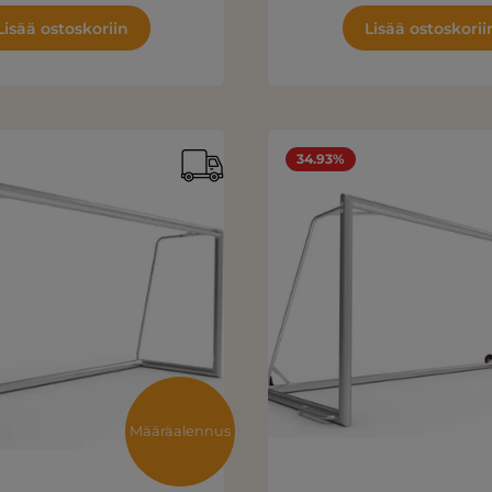
Lisää ostoskoriin
Lisää ostoskorii
34.93%
Määräalennus