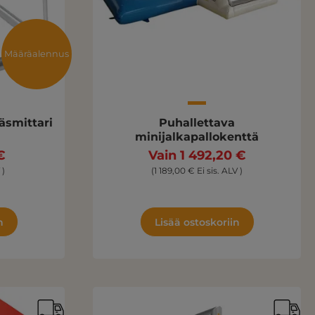
Määräalennus
äsmittari
Puhallettava
minijalkapallokenttä
€
Vain 1 492,20 €
 )
(1 189,00 € Ei sis. ALV )
n
Lisää ostoskoriin