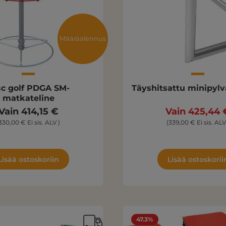
Määräalennus
golf PDGA SM-
Täyshitsattu minipylv
matkateline
Vain 414,15 €
Vain 425,44 
330,00 € Ei sis. ALV )
(339,00 € Ei sis. ALV
Lisää ostoskoriin
Lisää ostoskorii
47.3%