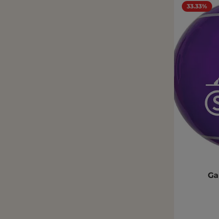
33.33%
Ga