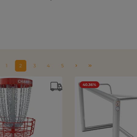
1
2
3
4
5
Sivu
Sivu
Sivu
Sivu
Sivu
40.36%