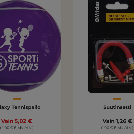
laxy Tennispallo
Suutinsetti
Vain 5,02 €
Vain 1,26 €
(4,00 € Ei sis. ALV )
(1,00 € Ei sis. ALV )