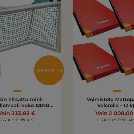
Määräalennus
sin hitsattu mini-
Voimistelu Mattop
llomaali koko 120x80
Velcrolla - 12 k
cm
Vain 333,83 €
Vain 2 008,00
266,00 € Ei sis. ALV )
(1 600,00 € Ei sis. AL