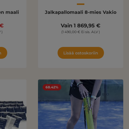
en maali
Jalkapallomaali 8-mies Vakio
 €
Vain 1 869,95 €
 )
(1 490,00 € Ei sis. ALV )
n
Lisää ostoskoriin
68.42%