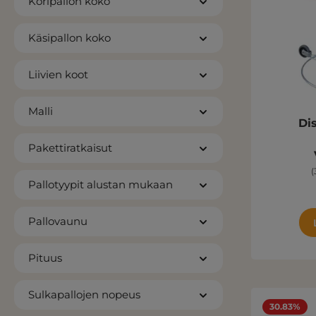
Koripallon koko
Käsipallon koko
Liivien koot
Malli
Disc 
Pakettiratkaisut
(
Pallotyypit alustan mukaan
Pallovaunu
Pituus
Sulkapallojen nopeus
30.83%