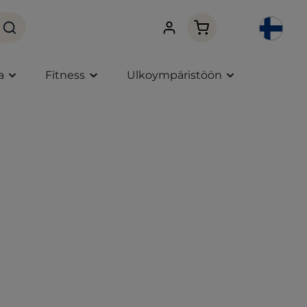
Ostoskori sisältää 0 
a
Fitness
Ulkoympäristöön