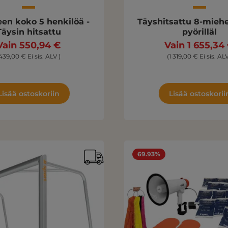
en koko 5 henkilöä -
Täyshitsattu 8-mieh
Täysin hitsattu
pyörilläl
Vain 550,94 €
Vain 1 655,34
439,00 € Ei sis. ALV )
(1 319,00 € Ei sis. ALV
Lisää ostoskoriin
Lisää ostoskorii
69.93%