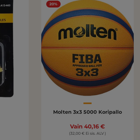
20%
Molten 3x3 5000 Koripallo
Vain 40,16 €
(32,00 € Ei sis. ALV )