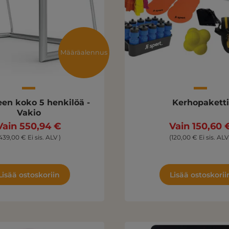
Määräalennus
en koko 5 henkilöä -
Kerhopaketti
Vakio
Vain 550,94 €
Vain 150,60 
439,00 € Ei sis. ALV )
(120,00 € Ei sis. ALV
Lisää ostoskoriin
Lisää ostoskorii