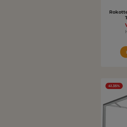
Rokotte
(
41.35%