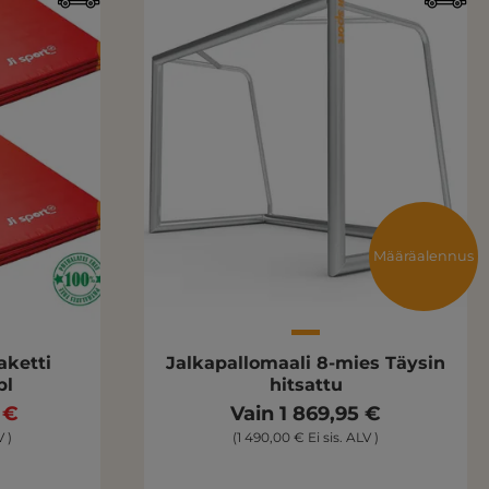
Määräalennus
aketti
Jalkapallomaali 8-mies Täysin
pl
hitsattu
 €
Vain 1 869,95 €
V )
(1 490,00 € Ei sis. ALV )