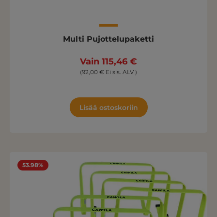
Multi Pujottelupaketti
Vain 115,46 €
(92,00 € Ei sis. ALV )
Lisää ostoskoriin
53.98%