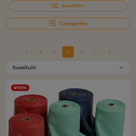
suodatin
Categories
3
4
5
6
7
Sivu
Sivu
Sivu
Sivu
Sivu
67.16%