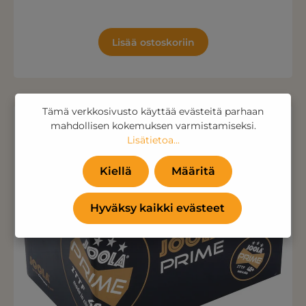
Lisää ostoskoriin
Tämä verkkosivusto käyttää evästeitä parhaan
40.23%
mahdollisen kokemuksen varmistamiseksi.
Lisätietoa...
Kiellä
Määritä
Hyväksy kaikki evästeet