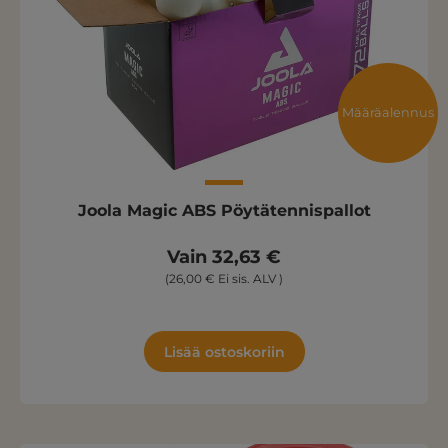
Määräalennus
Joola Magic ABS Pöytätennispallot
Vain 32,63 €
(26,00 € Ei sis. ALV )
Lisää ostoskoriin