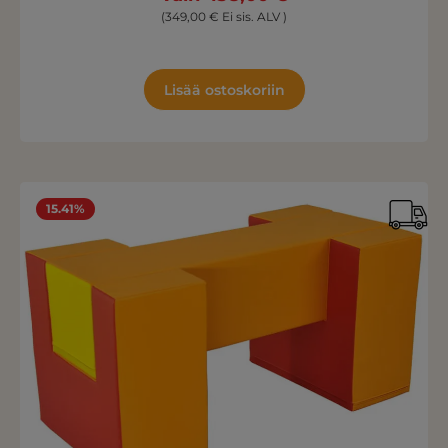
(349,00 € Ei sis. ALV )
Lisää ostoskoriin
15.41%