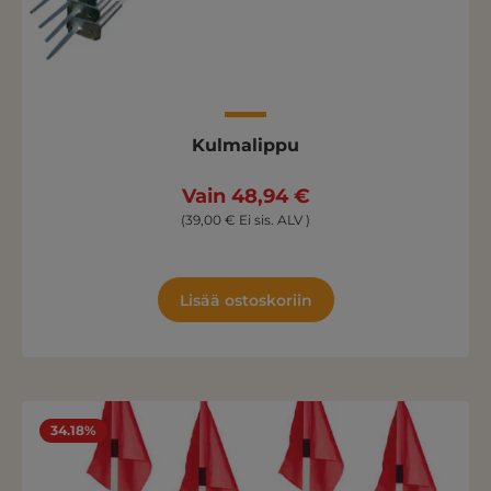
Kulmalippu
Vain 48,94 €
(39,00 € Ei sis. ALV )
Lisää ostoskoriin
34.18%