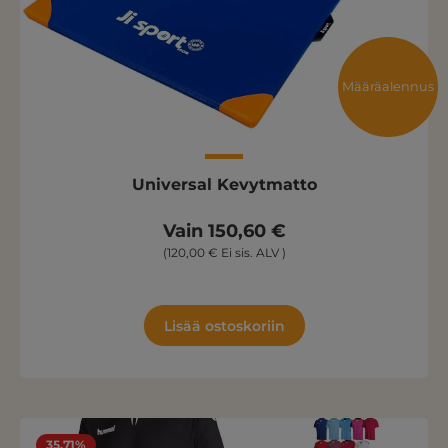
Määräalennus
Universal Kevytmatto
Vain 150,60 €
(120,00 € Ei sis. ALV )
Lisää ostoskoriin
35.71%