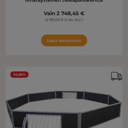
llmatäytteinen Jalkapallokenttä
Vain 2 748,45 €
(2 190,00 € Ei sis. ALV )
Lisää ostoskoriin
34.56%