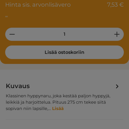
Hinta sis. arvonlisävero
7,53 €
...
Product Quantity: Enter the desired am
Lisää ostoskoriin
Kuvaus
Klassinen hyppynaru, joka kestää paljon hyppyjä,
leikkiä ja harjoittelua. Pituus 275 cm tekee siitä
sopivan niin lapsille,…
Lisää