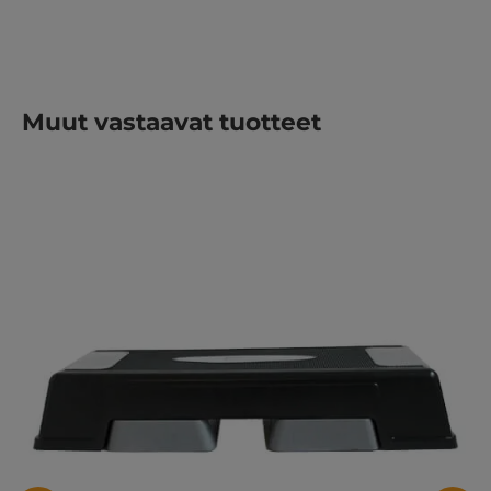
Ohita tuotegalleria
Muut vastaavat tuotteet