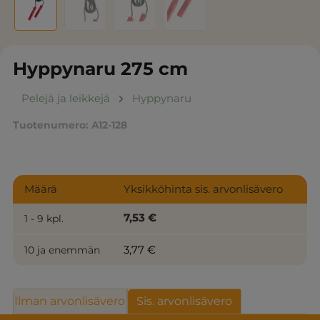
Hyppynaru 275 cm
Pelejä ja leikkejä
Hyppynaru
Tuotenumero:
A12-128
Määrä
Yksikköhinta sis. arvonlisävero
7,53 €
1 - 9 kpl.
3,77 €
10 ja enemmän
Ilman arvonlisävero
Sis. arvonlisävero