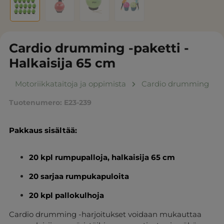
Cardio drumming -paketti -
Halkaisija 65 cm
Motoriikkataitoja ja oppimista
Cardio drumming
Tuotenumero:
E23-239
Pakkaus sisältää:
20 kpl rumpupalloja, halkaisija 65 cm
20 sarjaa rumpukapuloita
20 kpl pallokulhoja
Cardio drumming -harjoitukset voidaan mukauttaa