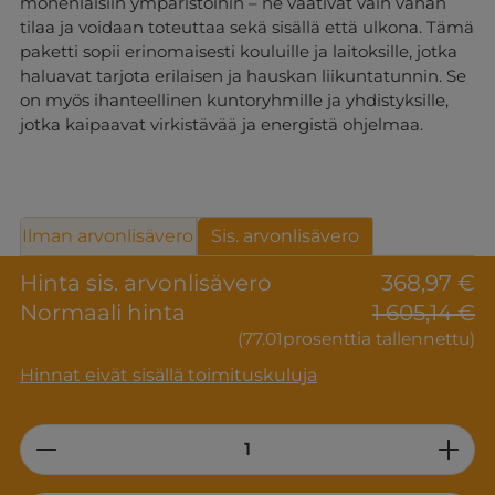
monenlaisiin ympäristöihin – ne vaativat vain vähän
tilaa ja voidaan toteuttaa sekä sisällä että ulkona. Tämä
paketti sopii erinomaisesti kouluille ja laitoksille, jotka
haluavat tarjota erilaisen ja hauskan liikuntatunnin. Se
on myös ihanteellinen kuntoryhmille ja yhdistyksille,
jotka kaipaavat virkistävää ja energistä ohjelmaa.
Ilman arvonlisävero
Sis. arvonlisävero
Hinta sis. arvonlisävero
368,97 €
Normaali hinta
1 605,14 €
(77.01prosenttia tallennettu)
Hinnat eivät sisällä toimituskuluja
Product Quantity: Enter the desired am