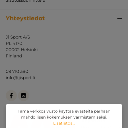
Sisutussuunnittelu
Yhteystiedot
Ji Sport A/S
PL 4170
00002 Helsinki
Finland
09 710 380
info@jisport.fi
Tämä verkkosivusto käyttää evästeitä parhaan
mahdollisen kokemuksen varmistamiseksi.
Lisätietoa...