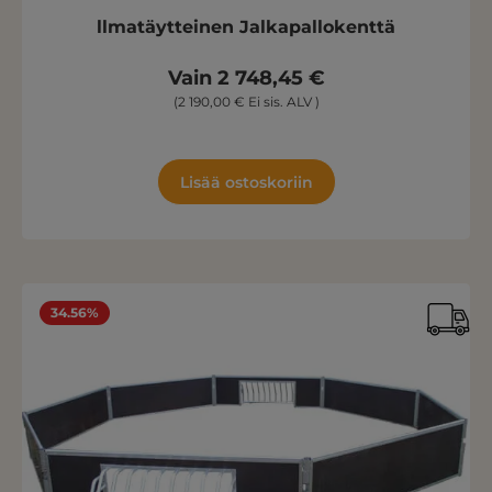
llmatäytteinen Jalkapallokenttä
Vain 2 748,45 €
(2 190,00 € Ei sis. ALV )
Lisää ostoskoriin
34.56%