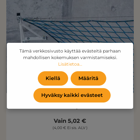
Tämä verkkosivusto käyttää evästeitä parhaan
mahdollisen kokemuksen varmistamiseksi.
Lisätietoa...
Kiellä
Määritä
Hyväksy kaikki evästeet
Teräsvaijeri
Vain 5,02 €
(4,00 € Ei sis. ALV )