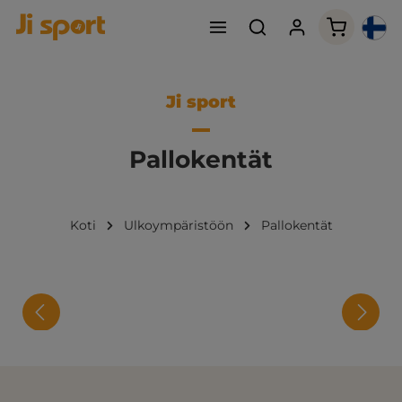
Ostoskori
Ji sport
Pallokentät
Koti
Ulkoympäristöön
Pallokentät