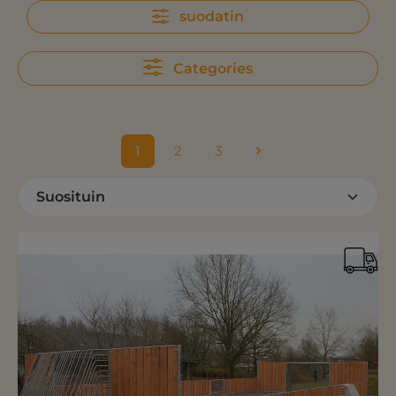
suodatin
Categories
1
2
3
Sivu
Sivu
Sivu