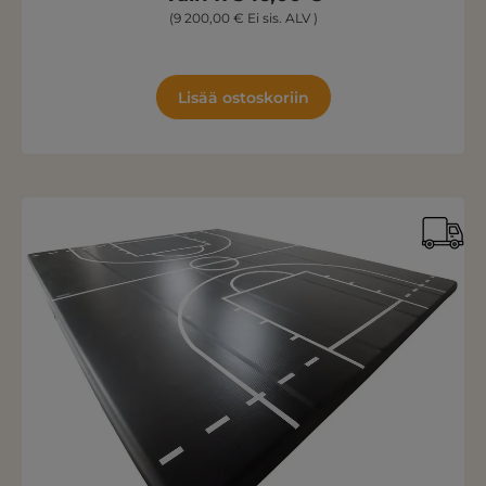
(9 200,00 € Ei sis. ALV )
Lisää ostoskoriin