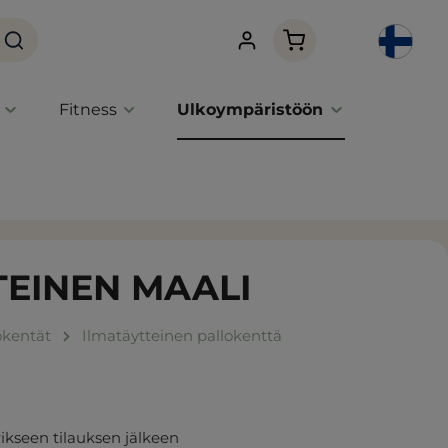
Ostoskori sisältää 0 
Fitness
Ulkoympäristöön
TEINEN MAALI
okentät
Ilmatäytteinen pallokenttä
ikseen tilauksen jälkeen