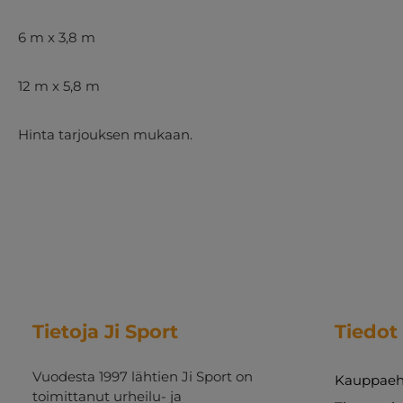
6 m x 3,8 m
12 m x 5,8 m
Hinta tarjouksen mukaan.
Tietoja Ji Sport
Tiedot
Vuodesta 1997 lähtien Ji Sport on
Kauppaeh
toimittanut urheilu- ja