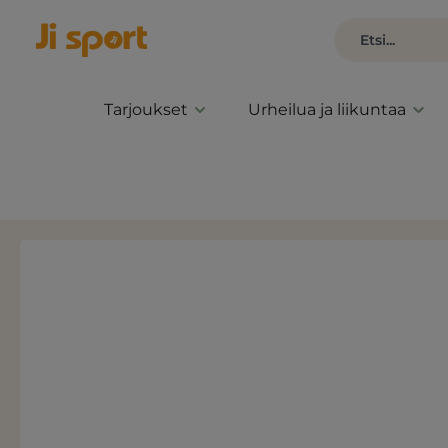
Tarjoukset
Urheilua ja liikuntaa
Ohita kuvagalleria