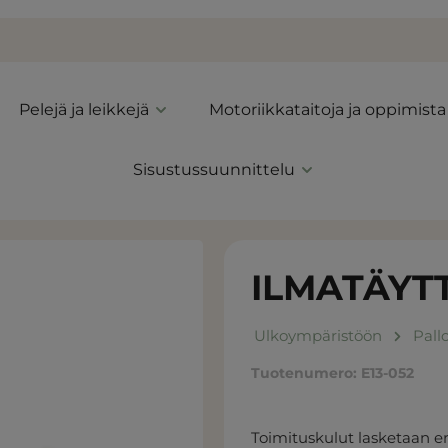
Pelejä ja leikkejä
Motoriikkataitoja ja oppimista
Sisustussuunnittelu
ILMATÄYT
Ulkoympäristöön
Pall
Tuotenumero:
E13-052
Toimituskulut lasketaan er