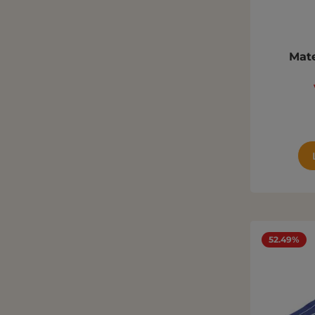
Mat
52.49%