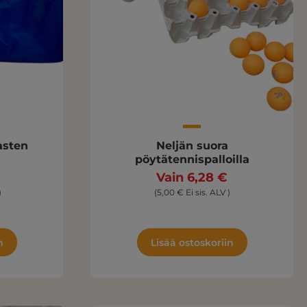
asten
Neljän suora
pöytätennispalloilla
Vain 6,28 €
)
(5,00 € Ei sis. ALV )
n
Lisää ostoskoriin