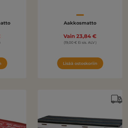
matto
Aakkosmatto
€
Vain 23,84 €
)
(19,00 € Ei sis. ALV )
n
Lisää ostoskoriin