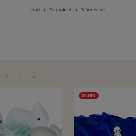
Koti
Tarjoukset
Jäännöserä
3
u
Sivu
34.98%