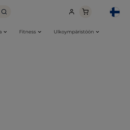
Ostoskori sisältää 0 
a
Fitness
Ulkoympäristöön