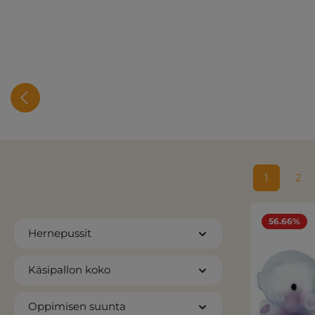
1
2
Sivu
Siv
56.66%
Hernepussit
Käsipallon koko
Oppimisen suunta