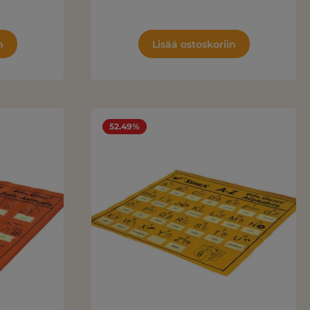
n
Lisää ostoskoriin
52.49%