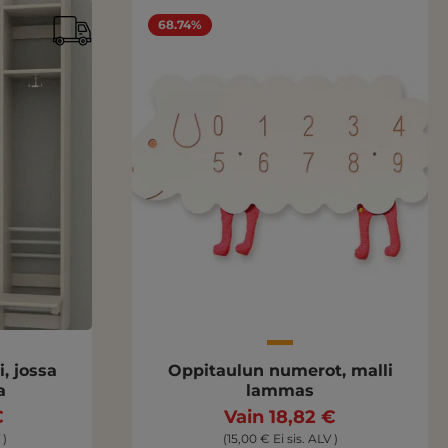
68.74%
, jossa
Oppitaulun numerot, malli
a
lammas
€
Vain 18,82 €
 )
(15,00 € Ei sis. ALV )