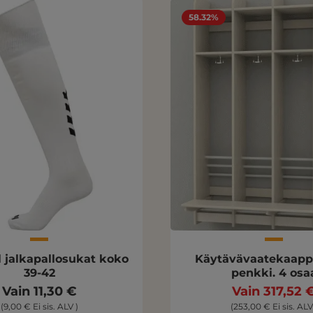
58.32%
jalkapallosukat koko
Käytävävaatekaappi
39-42
penkki. 4 osa
Vain 11,30 €
Vain 317,52 
(9,00 € Ei sis. ALV )
(253,00 € Ei sis. ALV