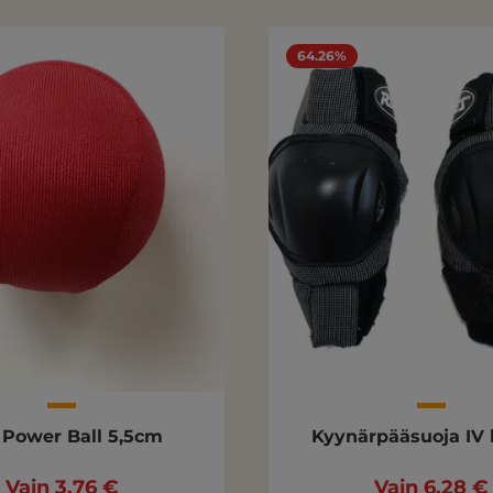
64.26%
 Power Ball 5,5cm
Kyynärpääsuoja IV 
Vain 3,76 €
Vain 6,28 €