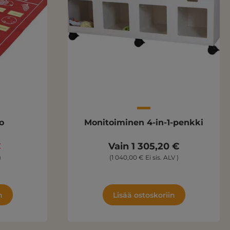
o
Monitoiminen 4-in-1-penkki
€
Vain 1 305,20 €
)
(1 040,00 € Ei sis. ALV )
n
Lisää ostoskoriin