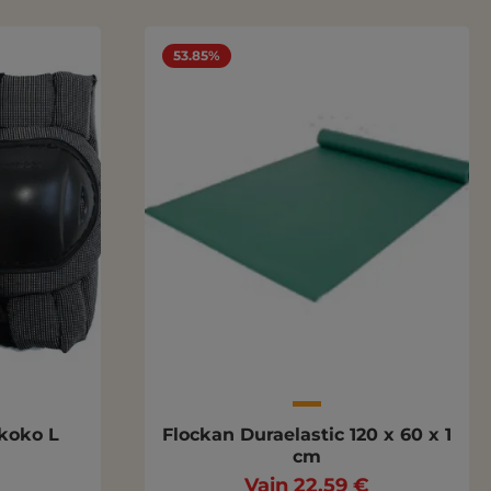
53.85%
koko L
Flockan Duraelastic 120 x 60 x 1
cm
Vain 22,59 €