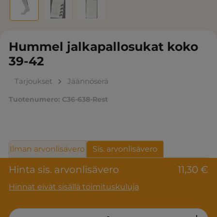
Hummel jalkapallosukat koko
39-42
Tarjoukset
Jäännöserä
Tuotenumero:
C36-638-Rest
Ilman arvonlisävero
Sis. arvonlisävero
Hinta sis. arvonlisävero
11,30 €
Hinnat eivät sisällä toimituskuluja
Product Quantity: Enter the desired am