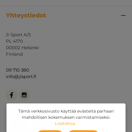
Yhteystiedot
Ji Sport A/S
PL 4170
00002 Helsinki
Finland
09 710 380
info@jisport.fi
Tämä verkkosivusto käyttää evästeitä parhaan
mahdollisen kokemuksen varmistamiseksi.
Lisätietoa...