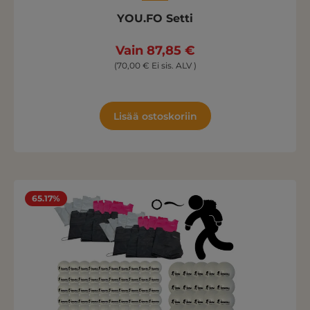
YOU.FO Setti
Vain 87,85 €
(70,00 € Ei sis. ALV )
Lisää ostoskoriin
65.17%