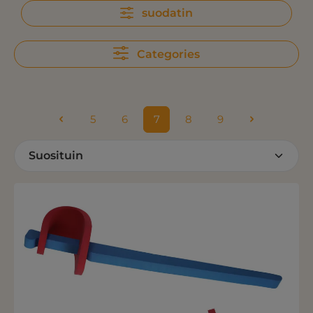
suodatin
Categories
5
6
7
8
9
Sivu
Sivu
Sivu
Sivu
Sivu