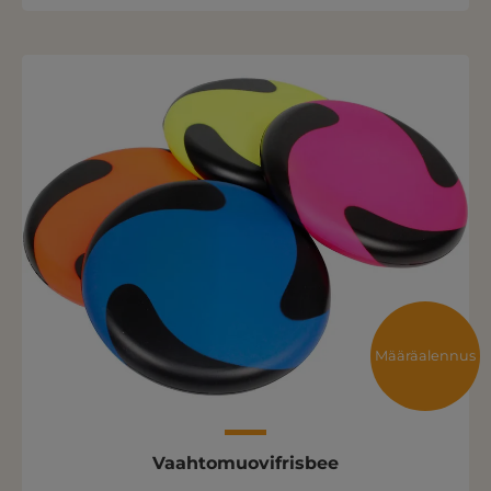
Määräalennus
Vaahtomuovifrisbee