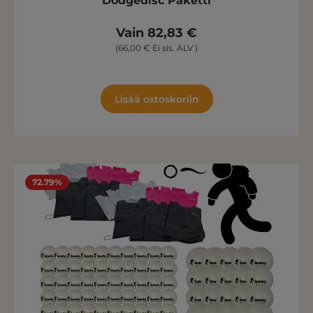
Dodgedisc Paketti
Vain 82,83 €
(66,00 € Ei sis. ALV )
Lisää ostoskoriin
72.79%