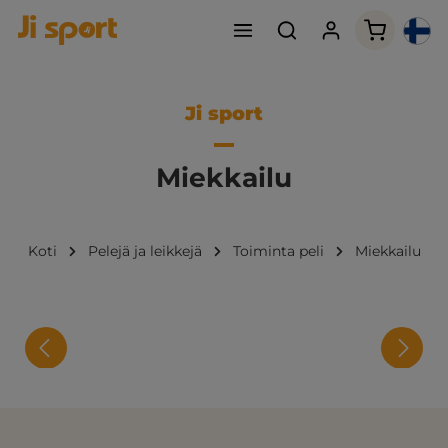
Ostoskori
Ji sport
Miekkailu
Koti
Pelejä ja leikkejä
Toiminta peli
Miekkailu