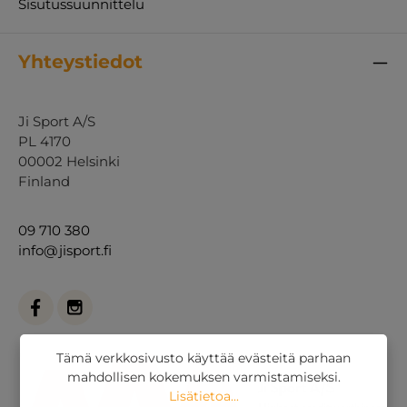
Sisutussuunnittelu
Yhteystiedot
Ji Sport A/S
PL 4170
00002 Helsinki
Finland
09 710 380
info@jisport.fi
Tämä verkkosivusto käyttää evästeitä parhaan
mahdollisen kokemuksen varmistamiseksi.
Lisätietoa...