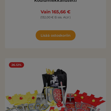
Koulumiekkailusetti
Vain 165,66 €
(132,00 € Ei sis. ALV )
Lisää ostoskoriin
26.12%