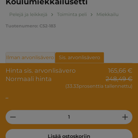
Koulumiekkailusetti
Pelejä ja leikkejä
Toiminta peli
Miekkailu
Tuotenumero:
C52-183
Ilman arvonlisävero
Sis. arvonlisävero
Hinta sis. arvonlisävero
165,66 €
Normaali hinta
248,49 €
(33.33prosenttia tallennettu)
...
Product Quantity: Enter the desired am
Lisää ostoskoriin