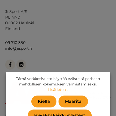
Ji Sport A/S
PL 4170
00002 Helsinki
Finland
09 710 380
info@jisport.fi
Tämä verkkosivusto käyttää evästeitä parhaan
mahdollisen kokemuksen varmistamiseksi.
Lisätietoa...
Kiellä
Määritä
Hyväksy kaikki evästeet