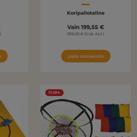
Koripalloteline
€
Vain 199,55 €
)
(159,00 € Ei sis. ALV )
n
Lisää ostoskoriin
17.39%