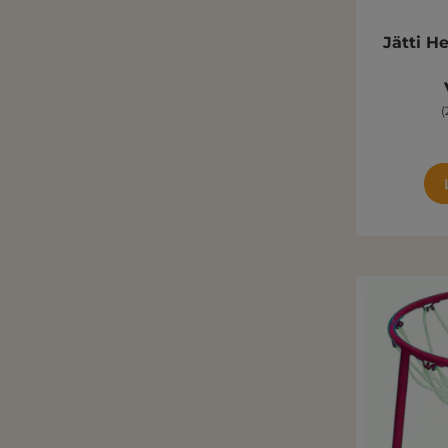
Jätti H
(