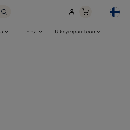
Ostoskori sisältää 0 
ta
Fitness
Ulkoympäristöön