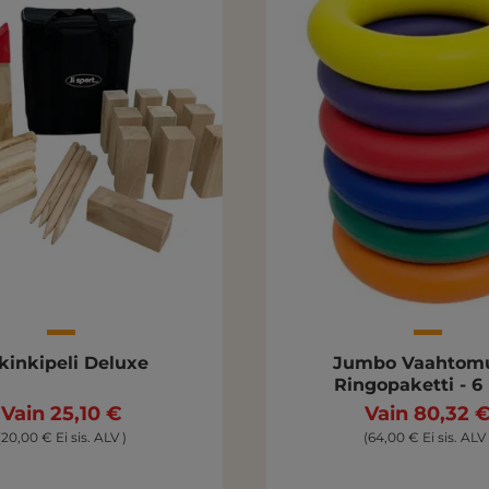
ikinkipeli Deluxe
Jumbo Vaahtom
Ringopaketti - 6 
Vain 25,10 €
Vain 80,32 
(20,00 € Ei sis. ALV )
(64,00 € Ei sis. ALV 