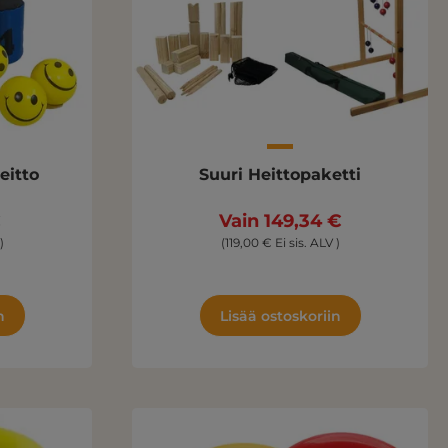
eitto
Suuri Heittopaketti
€
Vain 149,34 €
)
(119,00 € Ei sis. ALV )
n
Lisää ostoskoriin