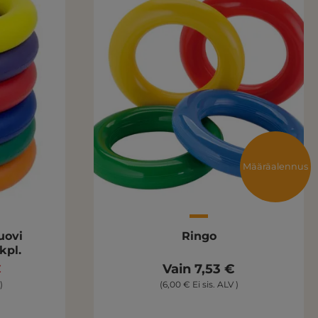
Määräalennus
uovi
Ringo
kpl.
€
Vain 7,53 €
)
(6,00 € Ei sis. ALV )