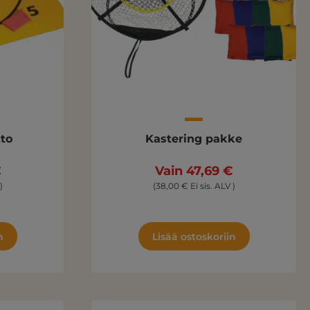
to
Kastering pakke
€
Vain 47,69 €
)
(38,00 € Ei sis. ALV )
n
Lisää ostoskoriin