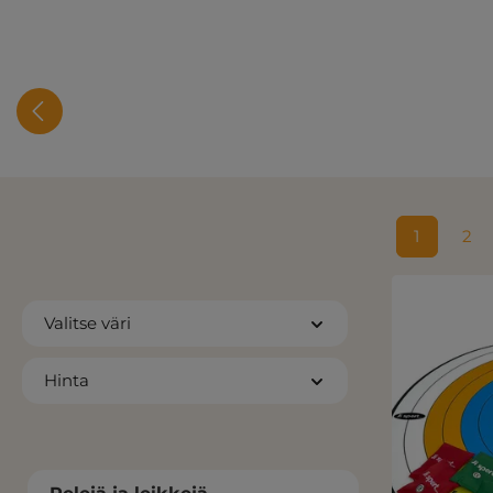
1
2
Sivu
Siv
Valitse väri
Hinta