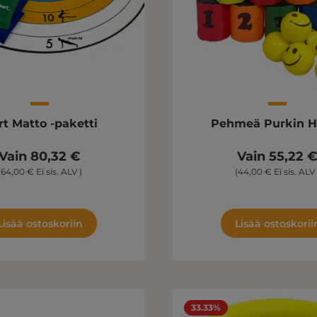
rt Matto -paketti
Pehmeä Purkin H
Vain 80,32 €
Vain 55,22 
(64,00 € Ei sis. ALV )
(44,00 € Ei sis. ALV 
Lisää ostoskoriin
Lisää ostoskorii
33.33%