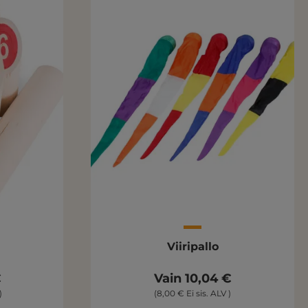
Viiripallo
€
Vain 10,04 €
)
(8,00 € Ei sis. ALV )