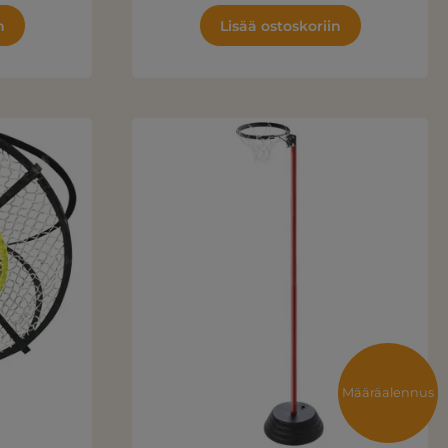
n
Lisää ostoskoriin
Määräalennus