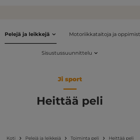
Pelejä ja leikkejä
Motoriikkataitoja ja oppimis
Sisustussuunnittelu
Ji sport
Heittää peli
Koti
Pelejä ja leikkejä
Toiminta peli
Heittää peli