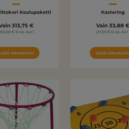
eittokori Koulupaketti
Kastering
Vain 313,75 €
Vain 33,88 
250,00 € Ei sis. ALV )
(27,00 € Ei sis. ALV 
Lisää ostoskoriin
Lisää ostoskorii