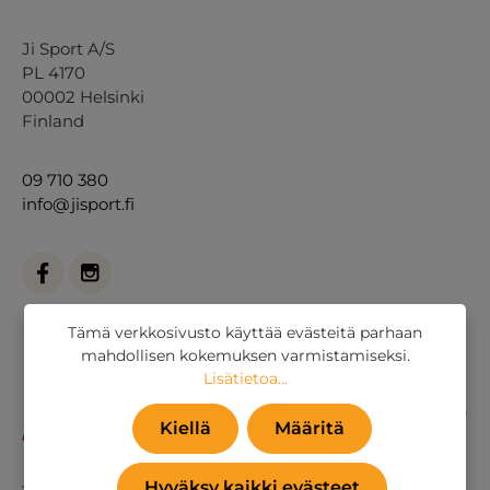
Ji Sport A/S
PL 4170
00002 Helsinki
Finland
09 710 380
info@jisport.fi
Tämä verkkosivusto käyttää evästeitä parhaan
mahdollisen kokemuksen varmistamiseksi.
Lisätietoa...
Kiellä
Määritä
Hyväksy kaikki evästeet