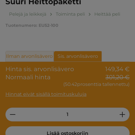
Suuri Heittopaketti
Pelejä ja leikkejä
Toiminta peli
Heittää peli
Tuotenumero:
EU52-100
Ilman arvonlisävero
Sis. arvonlisävero
Hinta sis. arvonlisävero
149,34 €
Normaali hinta
301,20 €
(50.42prosenttia tallennettu)
Hinnat eivät sisällä toimituskuluja
Product Quantity: Enter the desired am
Lisää ostoskoriin