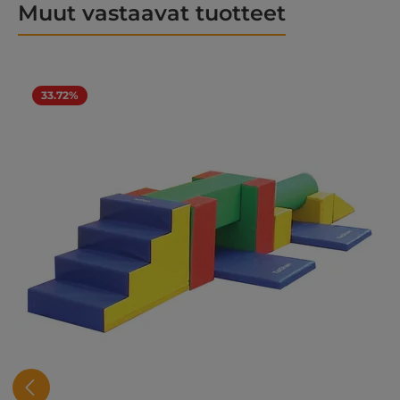
Muut vastaavat tuotteet
Ohita tuotegalleria
33.72%