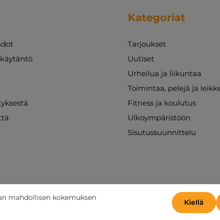
Kategoriat
dot
Tarjoukset
akäytäntö
Uutiset
Urheilua ja liikuntaa
Toimintaa, pelejä ja leikk
ityksestä
Fitness ja koulutus
ttä
Ulkoympäristöön
Sisutussuunnittelu
aan mahdollisen kokemuksen
Kiellä