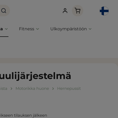
Ostoskori sisältää 0 
ta
Fitness
Ulkoympäristöön
ulijärjestelmä
ista
Motorikka huone
Hernepussit
ikseen tilauksen jälkeen