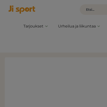
Tarjoukset
Urheilua ja liikuntaa
Ohita kuvagalleria