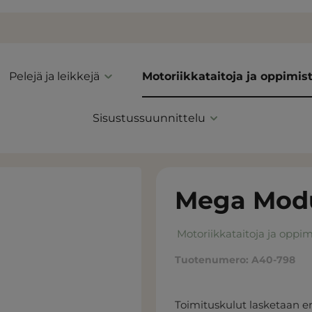
Pelejä ja leikkejä
Motoriikkataitoja ja oppimis
Sisustussuunnittelu
Mega Modu
Motoriikkataitoja ja oppim
Tuotenumero:
A40-798
Toimituskulut lasketaan er