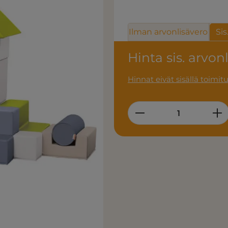
Ilman arvonlisävero
Sis
Hinta sis. arvon
Hinnat eivät sisällä toimit
Product Quantity