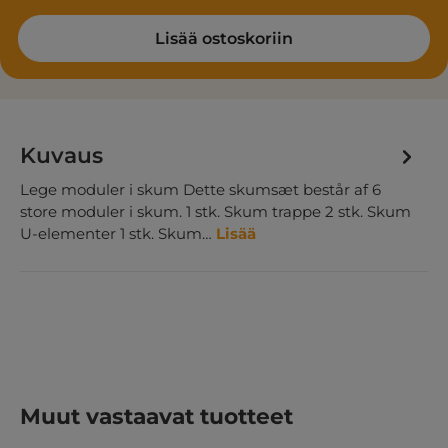
Lisää ostoskoriin
Kuvaus
Lege moduler i skum Dette skumsæt består af 6
store moduler i skum. 1 stk. Skum trappe 2 stk. Skum
U-elementer 1 stk. Skum…
Lisää
Ohita tuotegalleria
Muut vastaavat tuotteet