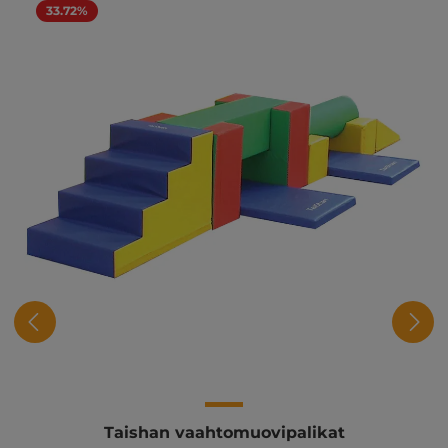
33.72%
Taishan vaahtomuovipalikat