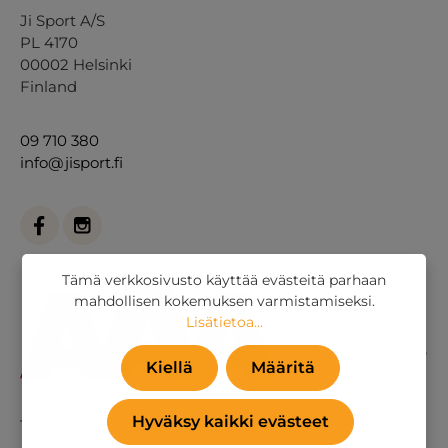
Ji Sport A/S
PL 4170
00002 Helsinki
Finland
09 710 380
info@jisport.fi
Tämä verkkosivusto käyttää evästeitä parhaan
mahdollisen kokemuksen varmistamiseksi.
Lisätietoa...
Kiellä
Määritä
Hyväksy kaikki evästeet
Tai
yhteydenottolomakkeella
.