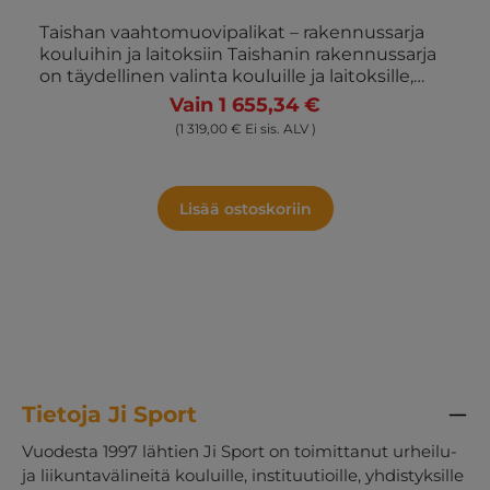
Taishan vaahtomuovipalikat – rakennussarja
kouluihin ja laitoksiin Taishanin rakennussarja
on täydellinen valinta kouluille ja laitoksille,
jotka haluavat tukea lasten motoristen
Vain 1 655,34 €
taitojen kehittymistä leikin ja luovan
(1 319,00 € Ei sis. ALV )
toiminnan kautta. Tämä rakennussarja
koostuu 10 erilaisesta vaahtomuovipalikasta,
jotka tarjoavat monia eri mahdollisuuksia
hauskanpitoon, oppimiseen ja fyysiseen
Lisää ostoskoriin
aktiivisuuteen.Laatu ja toiminnallisuus
etusijallaRakennussarjamme
vaahtomuovipalikat on valmistettu erittäin
tiheästä vaahtomuovista, joka takaa
pitkäikäisyyden ja kestävyyden. Palikat on
päällystetty käsinommellulla PVC-muovilla,
joka on helppo puhdistaa ja ei sisällä ftalaatteja.
Sarja sisältää:4 u-elementtiä1 palkki1 sylinteri1
kiila1 porras2 mattoaNämä vaahtopalikat
Tietoja Ji Sport
muodostavat yhdessä monipuolisen
rakennussarjan, jota voidaan käyttää erilaisten
Vuodesta 1997 lähtien Ji Sport on toimittanut urheilu-
mielikuvituksellisten rakennelmien ja
ja liikuntavälineitä kouluille, instituutioille, yhdistyksille