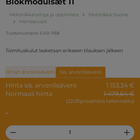
Blokmodulsæt 11
Motoriikkataitoja ja oppimista
Motorikka huone
Hernepussit
Tuotenumero:
C40-768
Toimituskulut lasketaan erikseen tilauksen jälkeen
Ilman arvonlisävero
Sis. arvonlisävero
Hinta sis. arvonlisävero
1 153,34 €
Normaali hinta
1 479,64 €
(22.05prosenttia tallennettu)
...
Product Quantity: Enter the desired am