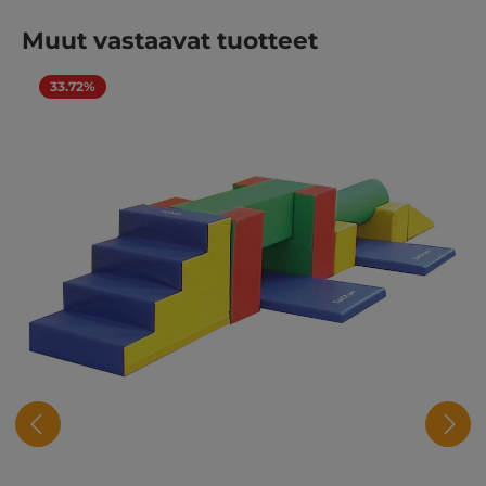
Ohita tuotegalleria
Muut vastaavat tuotteet
33.72%