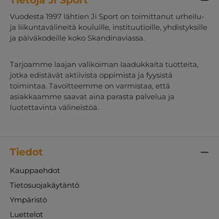
muodostavat yhdessä monipuolisen
rakennussarjan, jota voidaan käyttää erilaisten
Vuodesta 1997 lähtien Ji Sport on toimittanut urheilu-
mielikuvituksellisten rakennelmien ja
ja liikuntavälineitä kouluille, instituutioille, yhdistyksille
liikuntaratojen luomiseen.Vahvista motorisia
ja päiväkodeille koko Skandinaviassa.
taitoja ja mielikuvitustaTämän
vaahtopalikkasetin avulla lapset voivat
rakentaa, leikkiä ja kehittää motorisia taitojaan
Tarjoamme laajan valikoiman laadukkaita tuotteita,
hauskalla ja innostavalla tavalla. Lapset voivat
jotka edistävät aktiivista oppimista ja fyysistä
tasapainotella sillalla parantaakseen
toimintaa. Tavoitteemme on varmistaa, että
koordinaatiotaan, ryömiä palkin alta tai käyttää
asiakkaamme saavat aina parasta palvelua ja
palikoita mielikuvituksellisiin roolileikkeihin.
luotettavinta välineistöä.
Vaahtopalikat tarjoavat mahdollisuuksia sekä
aktiiviselle leikille että rauhalliselle
rentoutumiselle.Täydellinen kouluille ja
laitoksilleTaishan-rakennussarja on suunniteltu
Tiedot
vastaamaan koulujen ja laitosten korkeita
vaatimuksia. Monikäyttöisyytensä ja
Kauppaehdot
kestävyytensä ansiosta tämä rakennussarja on
sijoitus, joka tuo iloa ja kehitystä kaikenikäisille
Tietosuojakäytäntö
lapsille. Sarja on suosittu kouluissa,
Ympäristö
päiväkodeissa ja laitoksissa, joissa sitä
käytetään päivittäin lasten mielikuvituksen ja
Luettelot