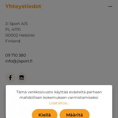
Yhteystiedot
Ji Sport A/S
PL 4170
00002 Helsinki
Finland
09 710 380
info@jisport.fi
Tämä verkkosivusto käyttää evästeitä parhaan
mahdollisen kokemuksen varmistamiseksi.
Lisätietoa...
Kiellä
Määritä