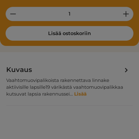
Product Quantity: Enter the desired am
Lisää ostoskoriin
Kuvaus
Vaahtomuovipalikoista rakennettava linnake
aktiivisille lapsille19 värikästä vaahtomuovipalikkaa
kutsuvat lapsia rakennussei…
Lisää