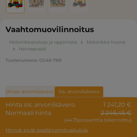
Vaahtomuovilinnoitus
Motoriikkataitoja ja oppimista
Motorikka huone
Hernepussit
Tuotenumero:
CG40-760
Ilman arvonlisävero
Sis. arvonlisävero
Hinta sis. arvonlisävero
1 241,20 €
Normaali hinta
2 246,45 €
(44.75prosenttia tallennettu)
Hinnat eivät sisällä toimituskuluja