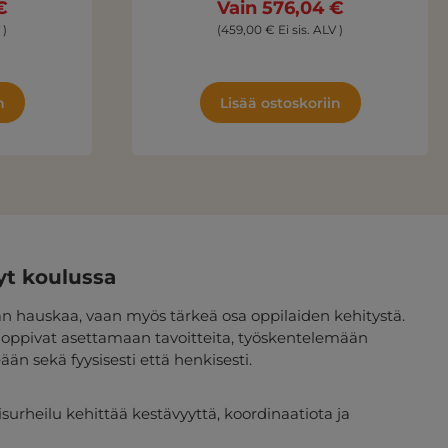
€
Vain 576,04 €
 )
(459,00 € Ei sis. ALV )
n
Lisää ostoskoriin
yt koulussa
ään hauskaa, vaan myös tärkeä osa oppilaiden kehitystä.
t oppivat asettamaan tavoitteita, työskentelemään
än sekä fyysisesti että henkisesti.
eisurheilu kehittää kestävyyttä, koordinaatiota ja