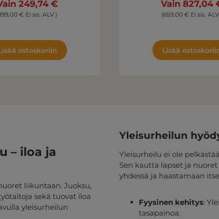
Vain 249,74 €
Vain 827,04 
(199,00 € Ei sis. ALV )
(659,00 € Ei sis. ALV
Lisää ostoskoriin
Lisää ostoskorii
Yleisurheilun hyöd
 – iloa ja
Yleisurheilu ei ole pelkäst
Sen kautta lapset ja nuore
yhdessä ja haastamaan itseä
nuoret liikuntaan. Juoksu,
yötaitoja sekä tuovat iloa
Fyysinen kehitys
: Yl
avulla yleisurheilun
tasapainoa.