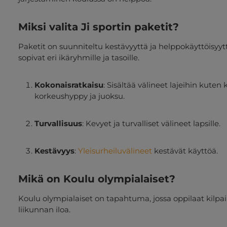
Miksi valita Ji sportin paketit?
Paketit on suunniteltu kestävyyttä ja helppokäyttöisyytt
sopivat eri ikäryhmille ja tasoille.
Kokonaisratkaisu
: Sisältää välineet lajeihin kute
korkeushyppy ja juoksu.
Turvallisuus
: Kevyet ja turvalliset välineet lapsille.
Kestävyys
:
Yleisurheiluvälineet
kestävät käyttöä.
Mikä on Koulu olympialaiset?
Koulu olympialaiset on tapahtuma, jossa oppilaat kilpaile
liikunnan iloa.