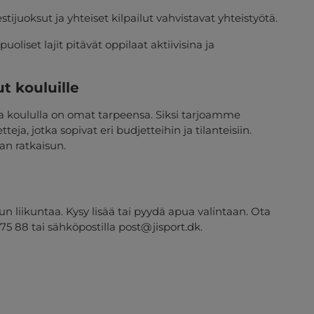
iestijuoksut ja yhteiset kilpailut vahvistavat yhteistyötä.
puoliset lajit pitävät oppilaat aktiivisina ja
ut kouluille
ella koululla on omat tarpeensa. Siksi tarjoamme
teja, jotka sopivat eri budjetteihin ja tilanteisiin.
n ratkaisun.
un liikuntaa. Kysy lisää tai pyydä apua valintaan. Ota
75 88 tai sähköpostilla
post@jisport.dk
.