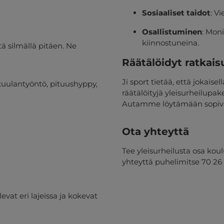
Sosiaaliset taidot
: V
Osallistuminen
: Moni
kiinnostuneina.
ä silmällä pitäen. Ne
Räätälöidyt ratkais
Ji sport tietää, että jokais
n kuulantyöntö, pituushyppy,
räätälöityjä yleisurheilupaket
Autamme löytämään sopiva
Ota yhteyttä
Tee yleisurheilusta osa koul
yhteyttä puhelimitse 70 26 
vat eri lajeissa ja kokevat