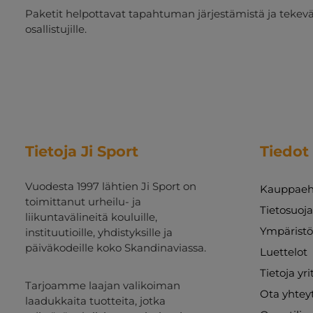
Paketit helpottavat tapahtuman järjestämistä ja tekevät
osallistujille.
Tietoja Ji Sport
Tiedot
Vuodesta 1997 lähtien Ji Sport on
Kauppaeh
toimittanut urheilu- ja
Tietosuoj
liikuntavälineitä kouluille,
Ympäristö
instituutioille, yhdistyksille ja
päiväkodeille koko Skandinaviassa.
Luettelot
Tietoja yr
Tarjoamme laajan valikoiman
Ota yhtey
laadukkaita tuotteita, jotka