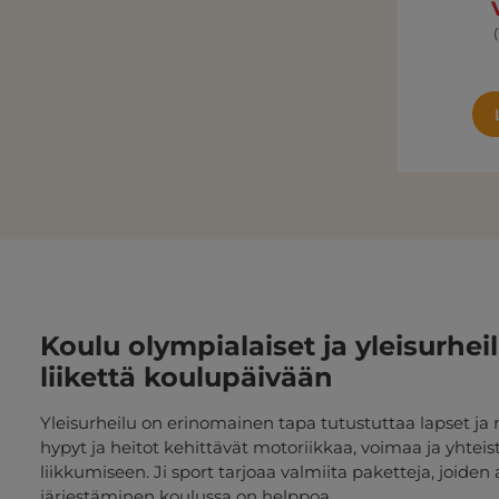
Koulu olympialaiset ja yleisurheilu
liikettä koulupäivään
Yleisurheilu on erinomainen tapa tutustuttaa lapset ja 
hypyt ja heitot kehittävät motoriikkaa, voimaa ja yhteist
liikkumiseen. Ji sport tarjoaa valmiita paketteja, joiden 
järjestäminen koulussa on helppoa.