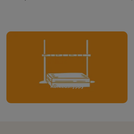
Korkeushyppy