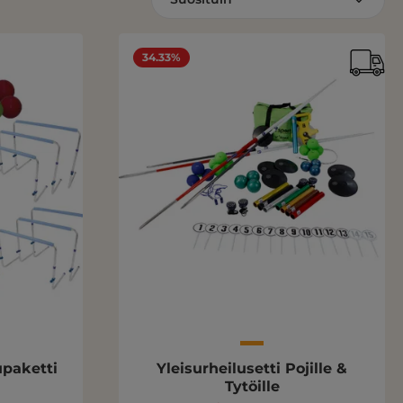
34.33%
upaketti
Yleisurheilusetti Pojille &
Tytöille