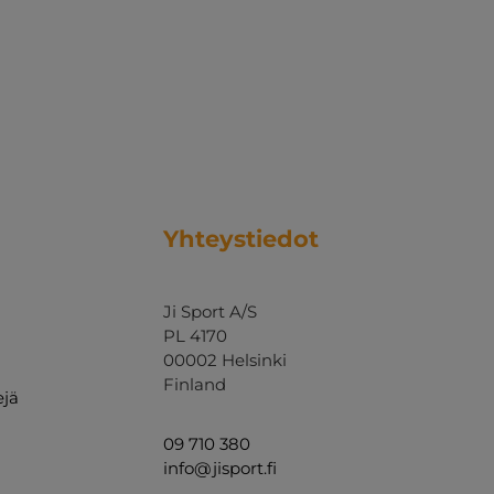
Yhteystiedot
Ji Sport A/S
PL 4170
00002 Helsinki
Finland
ejä
09 710 380
info@jisport.fi