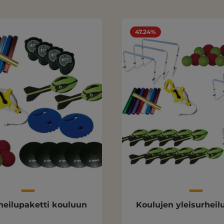
47.24%
heilupaketti kouluun
Koulujen yleisurheil