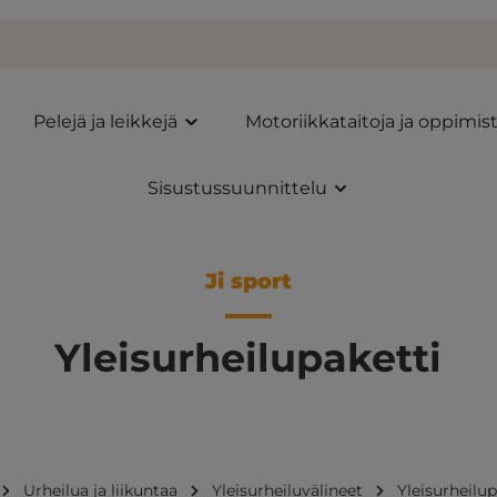
Pelejä ja leikkejä
Motoriikkataitoja ja oppimis
Sisustussuunnittelu
Ji sport
Yleisurheilupaketti
Urheilua ja liikuntaa
Yleisurheiluvälineet
Yleisurheilup