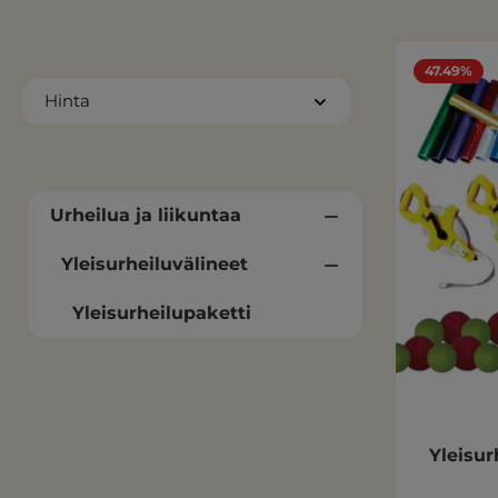
47.49%
Hinta
Urheilua ja liikuntaa
Yleisurheiluvälineet
Yleisurheilupaketti
Yleisur