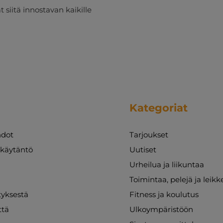
 siitä innostavan kaikille
Kategoriat
dot
Tarjoukset
akäytäntö
Uutiset
Urheilua ja liikuntaa
Toimintaa, pelejä ja leikk
ityksestä
Fitness ja koulutus
ttä
Ulkoympäristöön