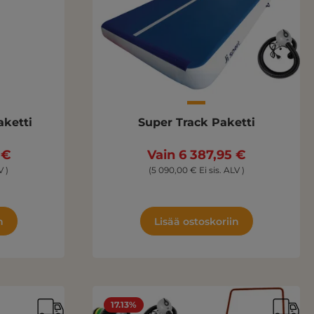
aketti
Super Track Paketti
 €
Vain 6 387,95 €
V )
(5 090,00 € Ei sis. ALV )
n
Lisää ostoskoriin
17.13%