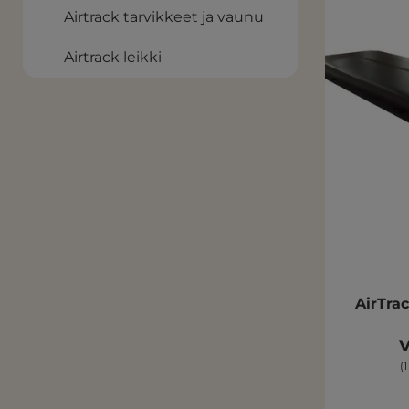
Airtrack tarvikkeet ja vaunu
Airtrack leikki
AirTra
V
(