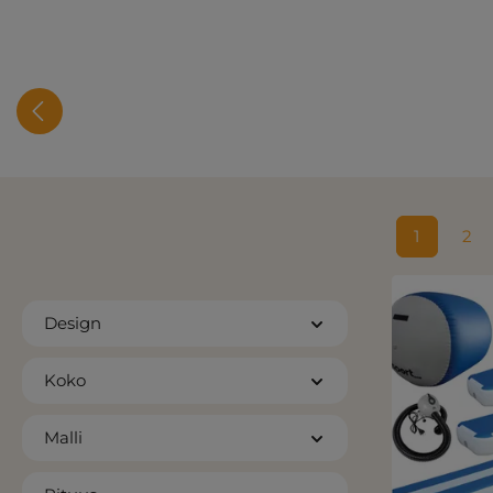
1
2
Sivu
Siv
Design
Koko
Malli