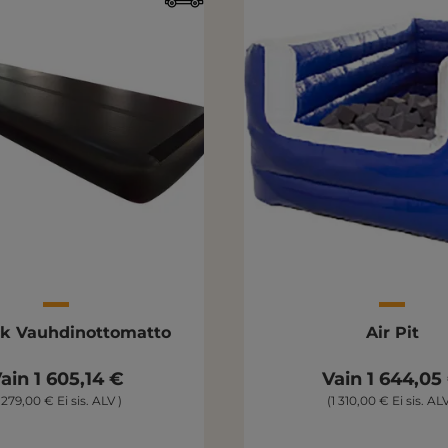
ck Vauhdinottomatto
Air Pit
ain 1 605,14 €
Vain 1 644,05
1 279,00 € Ei sis. ALV )
(1 310,00 € Ei sis. ALV