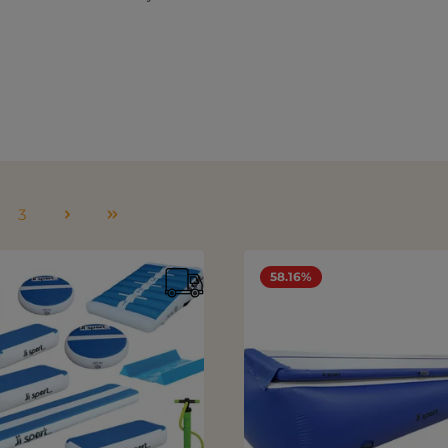
3
u
Sivu
58.16%