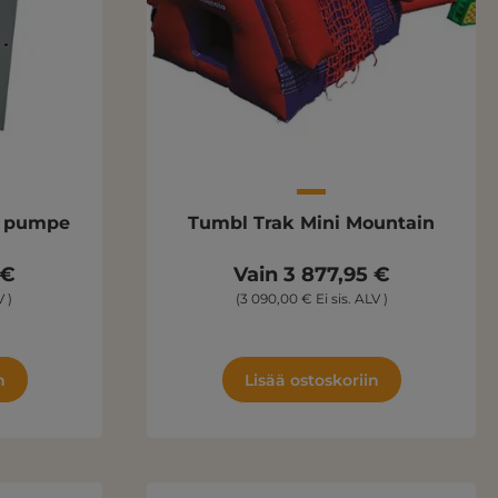
k pumpe
Tumbl Trak Mini Mountain
 €
Vain 3 877,95 €
 )
(3 090,00 € Ei sis. ALV )
n
Lisää ostoskoriin