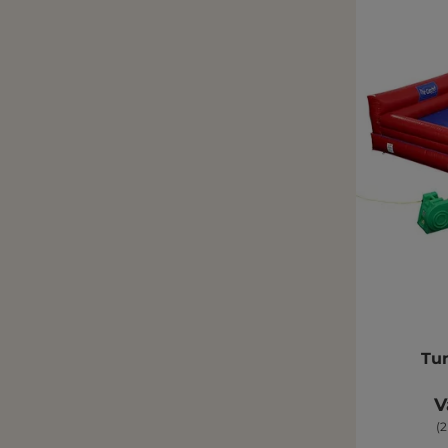
Tu
V
(2