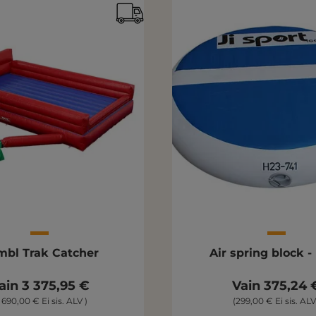
mbl Trak Catcher
Air spring block -
ain 3 375,95 €
Vain 375,24 
 690,00 € Ei sis. ALV )
(299,00 € Ei sis. ALV