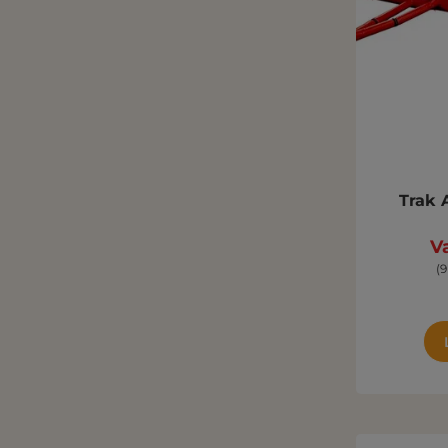
Trak 
V
(9