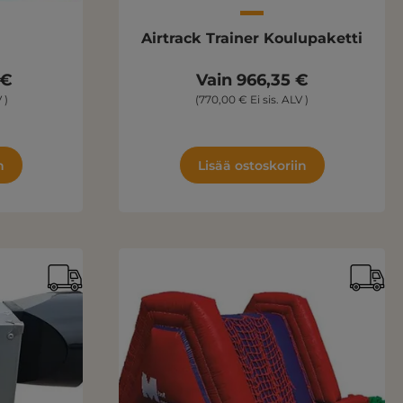
Airtrack Trainer Koulupaketti
 €
Vain 966,35 €
 )
(770,00 € Ei sis. ALV )
n
Lisää ostoskoriin