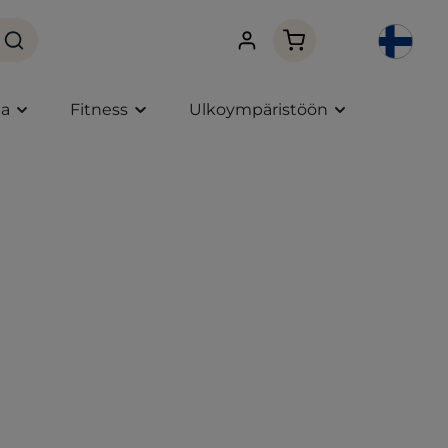
Ostoskori sisältää 0 
ta
Fitness
Ulkoympäristöön