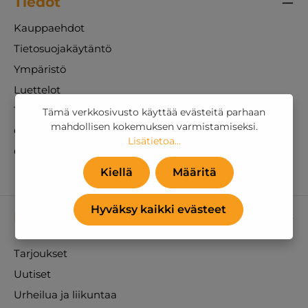
Tiedot
Kauppaehdot
Tietosuojakäytäntö
Ympäristö
Luettelot
Tietoja yrityksestä
Tämä verkkosivusto käyttää evästeitä parhaan
mahdollisen kokemuksen varmistamiseksi.
Ota yhteyttä
Lisätietoa...
Oma tili
Kiellä
Määritä
Hyväksy kaikki evästeet
Kategoriat
Tarjoukset
Uutiset
Urheilua ja liikuntaa