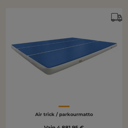
Air trick / parkourmatto
Vain 4 881,95 €