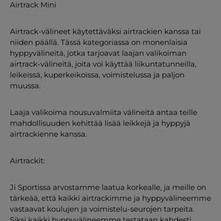
Airtrack Mini
Airtrack-välineet käytettäväksi airtrackien kanssa tai
niiden päällä. Tässä kategoriassa on monenlaisia
hyppyvälineitä, jotka tarjoavat laajan valikoiman
airtrack-välineitä, joita voi käyttää liikuntatunneilla,
leikeissä, kuperkeikoissa, voimistelussa ja paljon
muussa.
Laaja valikoima nousuvalmiita välineitä antaa teille
mahdollisuuden kehittää lisää leikkejä ja hyppyjä
airtrackienne kanssa.
Airtrackit:
Ji Sportissa arvostamme laatua korkealle, ja meille on
tärkeää, että kaikki airtrackimme ja hyppyvälineemme
vastaavat koulujen ja voimistelu-seurojen tarpeita.
Siksi kaikki hyppyvälineemme testataan kahdesti