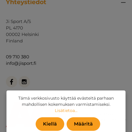
Yhteystiedot
Ji Sport A/S
PL 4170
00002 Helsinki
Finland
09 710 380
info@jisport.fi
Tämä verkkosivusto käyttää evästeitä parhaan
mahdollisen kokemuksen varmistamiseksi.
Lisätietoa...
Kiellä
Määritä