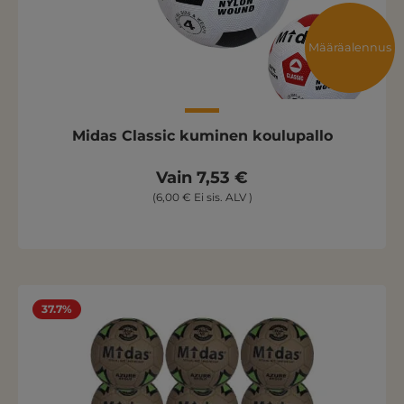
Määräalennus
Midas Classic kuminen koulupallo
Vain 7,53 €
(6,00 € Ei sis. ALV )
37.7%