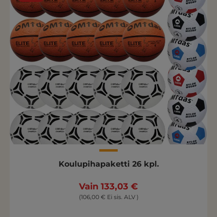
Koulupihapaketti 26 kpl.
Vain 133,03 €
(106,00 € Ei sis. ALV )