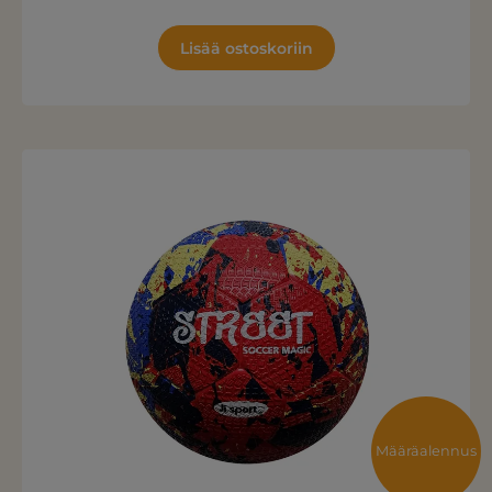
Lisää ostoskoriin
Määräalennus