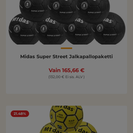
Midas Super Street Jalkapallopaketti
Vain 165,66 €
(132,00 € Ei sis. ALV )
21.48%