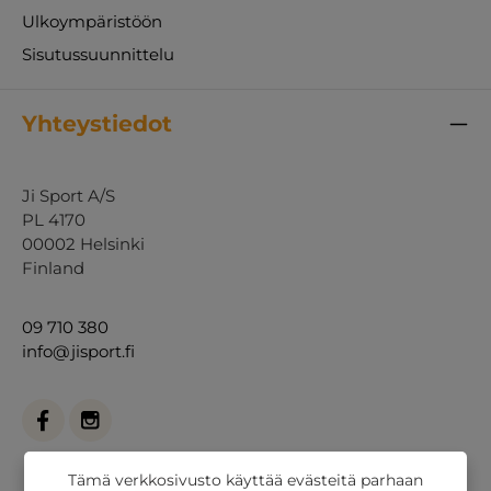
Ulkoympäristöön
Sisutussuunnittelu
Yhteystiedot
Ji Sport A/S
PL 4170
00002 Helsinki
Finland
09 710 380
info@jisport.fi
Tämä verkkosivusto käyttää evästeitä parhaan